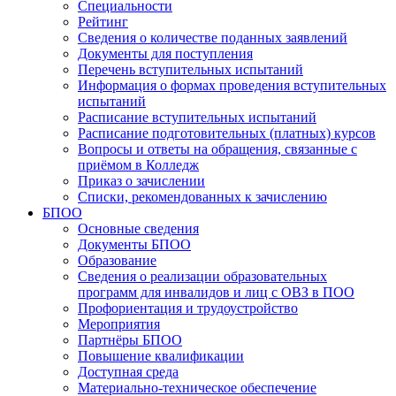
Специальности
Рейтинг
Сведения о количестве поданных заявлений
Документы для поступления
Перечень вступительных испытаний
Информация о формах проведения вступительных
испытаний
Расписание вступительных испытаний
Расписание подготовительных (платных) курсов
Вопросы и ответы на обращения, связанные с
приёмом в Колледж
Приказ о зачислении
Списки, рекомендованных к зачислению
БПОО
Основные сведения
Документы БПОО
Образование
Сведения о реализации образовательных
программ для инвалидов и лиц с ОВЗ в ПОО
Профориентация и трудоустройство
Мероприятия
Партнёры БПОО
Повышение квалификации
Доступная среда
Материально-техническое обеспечение