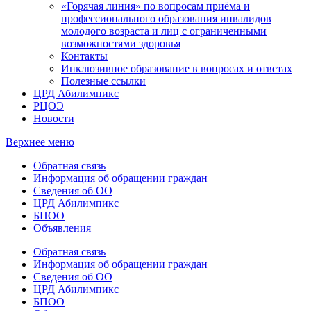
«Горячая линия» по вопросам приёма и
профессионального образования инвалидов
молодого возраста и лиц с ограниченными
возможностями здоровья
Контакты
Инклюзивное образование в вопросах и ответах
Полезные ссылки
ЦРД Абилимпикс
РЦОЭ
Новости
Верхнее меню
Обратная связь
Информация об обращении граждан
Сведения об ОО
ЦРД Абилимпикс
БПОО
Объявления
Обратная связь
Информация об обращении граждан
Сведения об ОО
ЦРД Абилимпикс
БПОО