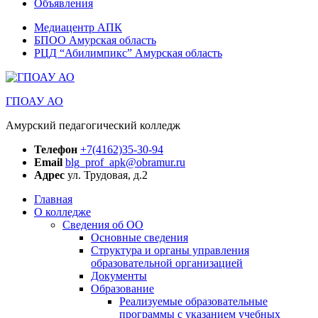
Объявления
Медиацентр АПК
БПОО Амурская область
РЦД “Абилимпикс” Амурская область
ГПОАУ АО
Амурский педагогический колледж
Телефон
+7(4162)35-30-94
Email
blg_prof_apk@obramur.ru
Адрес
ул. Трудовая, д.2
Главная
О колледже
Сведения об ОО
Основные сведения
Структура и органы управления
образовательной организацией
Документы
Образование
Реализуемые образовательные
программы с указанием учебных