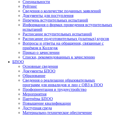
Специальности
Рейтинг
Сведения о количестве поданных заявлений
Документы для поступления
Перечень вступительных испытаний
Информация о формах проведения вступительных
испытаний
Расписание вступительных испытаний
Расписание подготовительных (платных) курсов
Вопросы и ответы на обращения, связанные с
приёмом в Колледж
Приказ о зачислении
Списки, рекомендованных к зачислению
БПОО
Основные сведения
Документы БПОО
Образование
Сведения о реализации образовательных
программ для инвалидов и лиц с ОВЗ в ПОО
Профориентация и трудоустройство
Мероприятия
Партнёры БПОО
Повышение квалификации
Доступная среда
Материально-техническое обеспечение