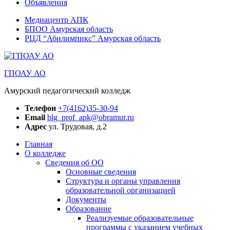
Объявления
Медиацентр АПК
БПОО Амурская область
РЦД “Абилимпикс” Амурская область
ГПОАУ АО
Амурский педагогический колледж
Телефон
+7(4162)35-30-94
Email
blg_prof_apk@obramur.ru
Адрес
ул. Трудовая, д.2
Главная
О колледже
Сведения об ОО
Основные сведения
Структура и органы управления
образовательной организацией
Документы
Образование
Реализуемые образовательные
программы с указанием учебных