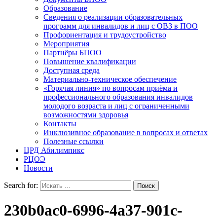
Образование
Сведения о реализации образовательных
программ для инвалидов и лиц с ОВЗ в ПОО
Профориентация и трудоустройство
Мероприятия
Партнёры БПОО
Повышение квалификации
Доступная среда
Материально-техническое обеспечение
«Горячая линия» по вопросам приёма и
профессионального образования инвалидов
молодого возраста и лиц с ограниченными
возможностями здоровья
Контакты
Инклюзивное образование в вопросах и ответах
Полезные ссылки
ЦРД Абилимпикс
РЦОЭ
Новости
Search for:
230b0ac0-6996-4a37-901c-