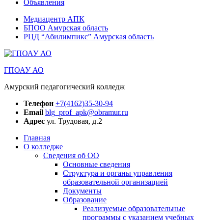
Объявления
Медиацентр АПК
БПОО Амурская область
РЦД “Абилимпикс” Амурская область
ГПОАУ АО
Амурский педагогический колледж
Телефон
+7(4162)35-30-94
Email
blg_prof_apk@obramur.ru
Адрес
ул. Трудовая, д.2
Главная
О колледже
Сведения об ОО
Основные сведения
Структура и органы управления
образовательной организацией
Документы
Образование
Реализуемые образовательные
программы с указанием учебных