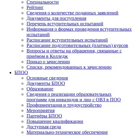
Специальности
Рейтинг
Сведения о количестве поданных заявлений
Документы для поступления
Перечень вступительных испытаний
Информация о формах проведения вступительных
испытаний
Расписание вступительных испытаний
Расписание подготовительных (платных) курсов
Вопросы и ответы на обращения, связанные с
приёмом в Колледж
Приказ о зачислении
Списки, рекомендованных к зачислению
БПОО
Основные сведения
Документы БПОО
Образование
Сведения о реализации образовательных
программ для инвалидов и лиц с ОВЗ в ПОО
Профориентация и трудоустройство
Мероприятия
Партнёры БПОО
Повышение квалификации
Доступная среда
Материально-техническое обеспечение