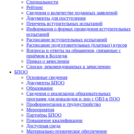
Специальности
Рейтинг
Сведения о количестве поданных заявлений
Документы для поступления
Перечень вступительных испытаний
Информация о формах проведения вступительных
испытаний
Расписание вступительных испытаний
Расписание подготовительных (платных) курсов
Вопросы и ответы на обращения, связанные с
приёмом в Колледж
Приказ о зачислении
Списки, рекомендованных к зачислению
БПОО
Основные сведения
Документы БПОО
Образование
Сведения о реализации образовательных
программ для инвалидов и лиц с ОВЗ в ПОО
Профориентация и трудоустройство
Мероприятия
Партнёры БПОО
Повышение квалификации
Доступная среда
Материально-техническое обеспечение