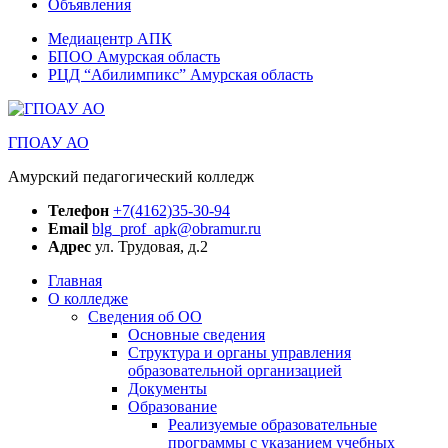
Объявления
Медиацентр АПК
БПОО Амурская область
РЦД “Абилимпикс” Амурская область
ГПОАУ АО
Амурский педагогический колледж
Телефон
+7(4162)35-30-94
Email
blg_prof_apk@obramur.ru
Адрес
ул. Трудовая, д.2
Главная
О колледже
Сведения об ОО
Основные сведения
Структура и органы управления
образовательной организацией
Документы
Образование
Реализуемые образовательные
программы с указанием учебных