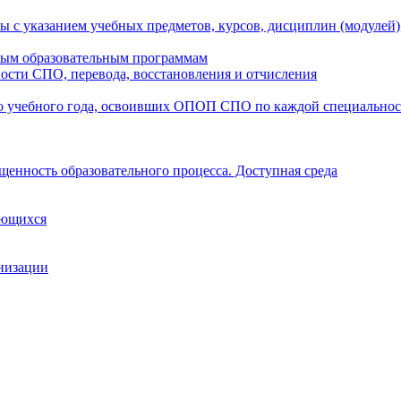
ы с указанием учебных предметов, курсов, дисциплин (модулей
мым образовательным программам
ости СПО, перевода, восстановления и отчисления
о учебного года, освоивших ОПОП СПО по каждой специально
щенность образовательного процесса. Доступная среда
ающихся
анизации