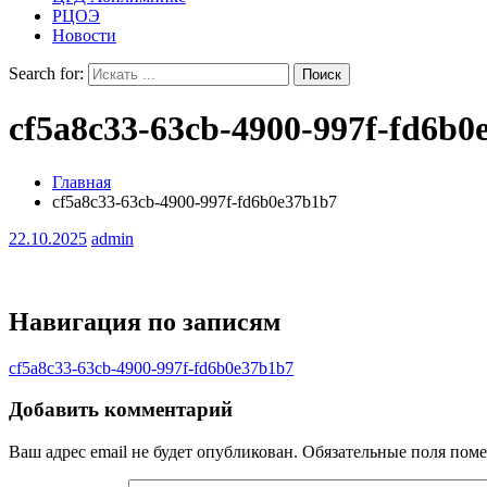
РЦОЭ
Новости
Search for:
cf5a8c33-63cb-4900-997f-fd6b0
Главная
cf5a8c33-63cb-4900-997f-fd6b0e37b1b7
22.10.2025
admin
Навигация по записям
cf5a8c33-63cb-4900-997f-fd6b0e37b1b7
Добавить комментарий
Ваш адрес email не будет опубликован.
Обязательные поля пом