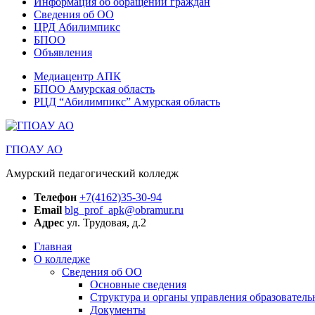
Информация об обращении граждан
Сведения об ОО
ЦРД Абилимпикс
БПОО
Объявления
Медиацентр АПК
БПОО Амурская область
РЦД “Абилимпикс” Амурская область
ГПОАУ АО
Амурский педагогический колледж
Телефон
+7(4162)35-30-94
Email
blg_prof_apk@obramur.ru
Адрес
ул. Трудовая, д.2
Главная
О колледже
Сведения об ОО
Основные сведения
Структура и органы управления образователь
Документы