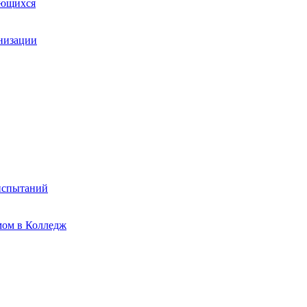
ающихся
анизации
испытаний
мом в Колледж