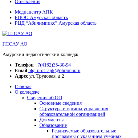
Объявления
Медиацентр АПК
БПОО Амурская область
РЦД “Абилимпикс” Амурская область
ГПОАУ АО
Амурский педагогический колледж
Телефон
+7(4162)35-30-94
Email
blg_prof_apk@obramur.ru
Адрес
ул. Трудовая, д.2
Главная
О колледже
Сведения об ОО
Основные сведения
Структура и органы управления
образовательной организацией
Документы
Образование
Реализуемые образовательные
программы с указанием учебных