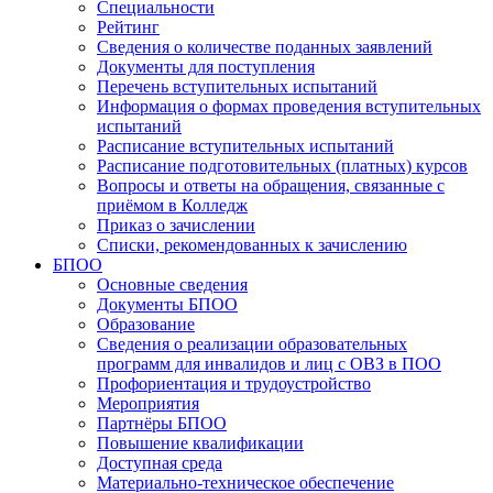
Специальности
Рейтинг
Сведения о количестве поданных заявлений
Документы для поступления
Перечень вступительных испытаний
Информация о формах проведения вступительных
испытаний
Расписание вступительных испытаний
Расписание подготовительных (платных) курсов
Вопросы и ответы на обращения, связанные с
приёмом в Колледж
Приказ о зачислении
Списки, рекомендованных к зачислению
БПОО
Основные сведения
Документы БПОО
Образование
Сведения о реализации образовательных
программ для инвалидов и лиц с ОВЗ в ПОО
Профориентация и трудоустройство
Мероприятия
Партнёры БПОО
Повышение квалификации
Доступная среда
Материально-техническое обеспечение