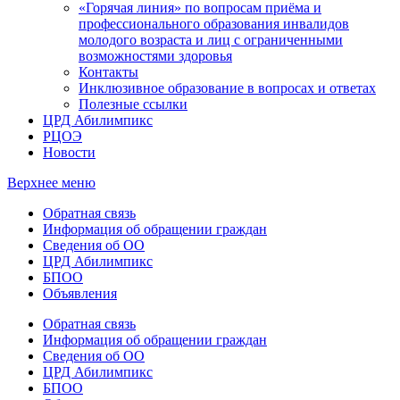
«Горячая линия» по вопросам приёма и
профессионального образования инвалидов
молодого возраста и лиц с ограниченными
возможностями здоровья
Контакты
Инклюзивное образование в вопросах и ответах
Полезные ссылки
ЦРД Абилимпикс
РЦОЭ
Новости
Верхнее меню
Обратная связь
Информация об обращении граждан
Сведения об ОО
ЦРД Абилимпикс
БПОО
Объявления
Обратная связь
Информация об обращении граждан
Сведения об ОО
ЦРД Абилимпикс
БПОО