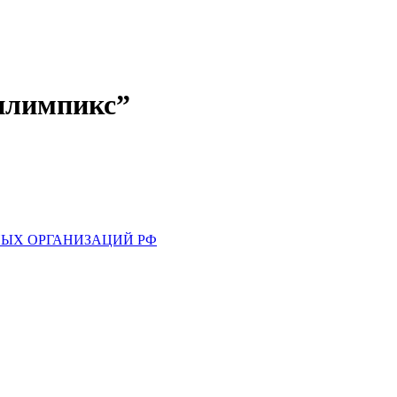
илимпикс”