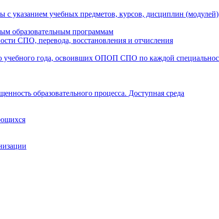
ы с указанием учебных предметов, курсов, дисциплин (модулей
мым образовательным программам
ости СПО, перевода, восстановления и отчисления
о учебного года, освоивших ОПОП СПО по каждой специально
щенность образовательного процесса. Доступная среда
ающихся
анизации