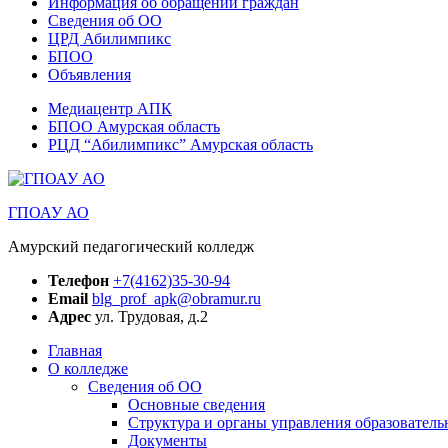
Информация об обращении граждан
Сведения об ОО
ЦРД Абилимпикс
БПОО
Объявления
Медиацентр АПК
БПОО Амурская область
РЦД “Абилимпикс” Амурская область
ГПОАУ АО
Амурский педагогический колледж
Телефон
+7(4162)35-30-94
Email
blg_prof_apk@obramur.ru
Адрес
ул. Трудовая, д.2
Главная
О колледже
Сведения об ОО
Основные сведения
Структура и органы управления образователь
Документы