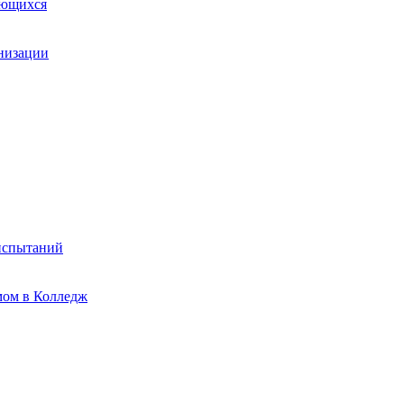
ающихся
анизации
испытаний
мом в Колледж