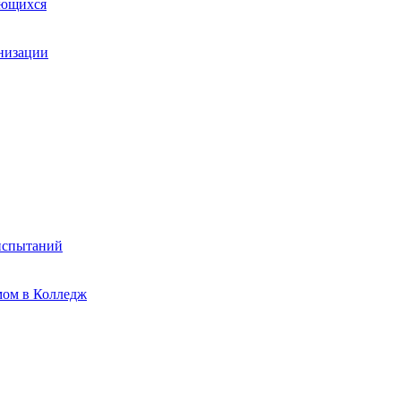
ающихся
анизации
испытаний
мом в Колледж