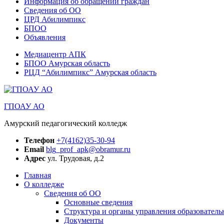
Информация об обращении граждан
Сведения об ОО
ЦРД Абилимпикс
БПОО
Объявления
Медиацентр АПК
БПОО Амурская область
РЦД “Абилимпикс” Амурская область
ГПОАУ АО
Амурский педагогический колледж
Телефон
+7(4162)35-30-94
Email
blg_prof_apk@obramur.ru
Адрес
ул. Трудовая, д.2
Главная
О колледже
Сведения об ОО
Основные сведения
Структура и органы управления образователь
Документы