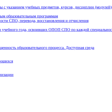
ы с указанием учебных предметов, курсов, дисциплин (модулей
мым образовательным программам
ости СПО, перевода, восстановления и отчисления
о учебного года, освоивших ОПОП СПО по каждой специально
щенность образовательного процесса. Доступная среда
ающихся
анизации