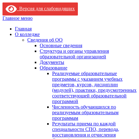
Версия для слабовидящих
Skip
Главное меню
to
Главная
content
О колледже
Сведения об ОО
Основные сведения
Структура и органы управления
образовательной организацией
Документы
Образование
Реализуемые образовательные
программы с указанием учебных
предметов, курсов, дисциплин
(модулей), практики, предусмотренных
соответствующей образовательной
программой
Численность обучающихся по
реализуемым образовательным
программам
Результаты приема по каждой
специальности СПО, перевода,
восстановления и отчисления