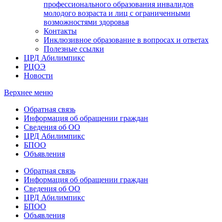
профессионального образования инвалидов
молодого возраста и лиц с ограниченными
возможностями здоровья
Контакты
Инклюзивное образование в вопросах и ответах
Полезные ссылки
ЦРД Абилимпикс
РЦОЭ
Новости
Верхнее меню
Обратная связь
Информация об обращении граждан
Сведения об ОО
ЦРД Абилимпикс
БПОО
Объявления
Обратная связь
Информация об обращении граждан
Сведения об ОО
ЦРД Абилимпикс
БПОО
Объявления