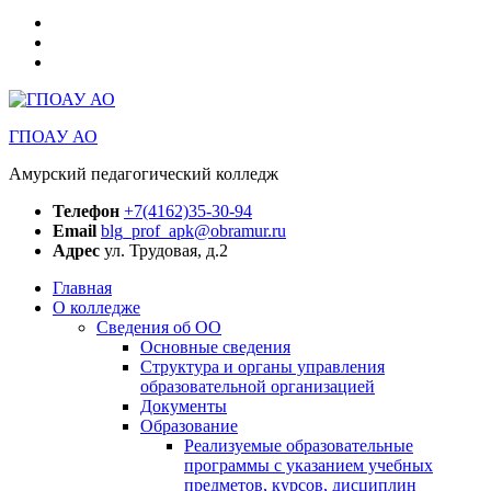
Медиацентр
АПК
БПОО
Амурская
РЦД
область
“Абилимпикс”
Амурская
область
ГПОАУ АО
Амурский педагогический колледж
Телефон
+7(4162)35-30-94
Email
blg_prof_apk@obramur.ru
Адрес
ул. Трудовая, д.2
Главная
О колледже
Сведения об ОО
Основные сведения
Структура и органы управления
образовательной организацией
Документы
Образование
Реализуемые образовательные
программы с указанием учебных
предметов, курсов, дисциплин