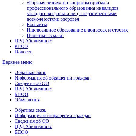
«Горячая линия» по вопросам приёма и
профессионального образования инвалидов
молодого возраста и лиц с ограниченными
возможностями здоровья
Контакты
Инклюзивное образование в вопросах и ответах
Полезные ссылки
ЦРД Абилимпикс
РЦОЭ
Новости
Верхнее меню
Обратная связь
Информация об обращении граждан
Сведения об ОО
ЦРД Абилимпикс
БПОО
Объявления
Обратная связь
Информация об обращении граждан
Сведения об ОО
ЦРД Абилимпикс
БПОО