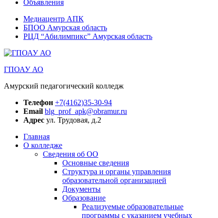
Объявления
Медиацентр АПК
БПОО Амурская область
РЦД “Абилимпикс” Амурская область
ГПОАУ АО
Амурский педагогический колледж
Телефон
+7(4162)35-30-94
Email
blg_prof_apk@obramur.ru
Адрес
ул. Трудовая, д.2
Главная
О колледже
Сведения об ОО
Основные сведения
Структура и органы управления
образовательной организацией
Документы
Образование
Реализуемые образовательные
программы с указанием учебных