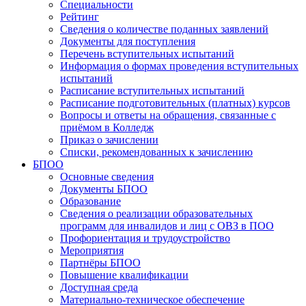
Специальности
Рейтинг
Сведения о количестве поданных заявлений
Документы для поступления
Перечень вступительных испытаний
Информация о формах проведения вступительных
испытаний
Расписание вступительных испытаний
Расписание подготовительных (платных) курсов
Вопросы и ответы на обращения, связанные с
приёмом в Колледж
Приказ о зачислении
Списки, рекомендованных к зачислению
БПОО
Основные сведения
Документы БПОО
Образование
Сведения о реализации образовательных
программ для инвалидов и лиц с ОВЗ в ПОО
Профориентация и трудоустройство
Мероприятия
Партнёры БПОО
Повышение квалификации
Доступная среда
Материально-техническое обеспечение