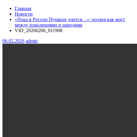
Главная
Новости
«Пока в России Пушкин длится…»: поэзия как мост
между поколениями и народами
VID_20260206_011908
06.02.2026
admin