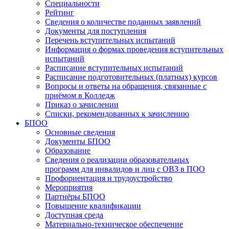
Специальности
Рейтинг
Сведения о количестве поданных заявлений
Документы для поступления
Перечень вступительных испытаний
Информация о формах проведения вступительных
испытаний
Расписание вступительных испытаний
Расписание подготовительных (платных) курсов
Вопросы и ответы на обращения, связанные с
приёмом в Колледж
Приказ о зачислении
Списки, рекомендованных к зачислению
БПОО
Основные сведения
Документы БПОО
Образование
Сведения о реализации образовательных
программ для инвалидов и лиц с ОВЗ в ПОО
Профориентация и трудоустройство
Мероприятия
Партнёры БПОО
Повышение квалификации
Доступная среда
Материально-техническое обеспечение