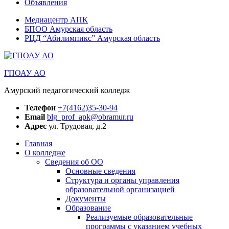
Объявления
Медиацентр АПК
БПОО Амурская область
РЦД “Абилимпикс” Амурская область
ГПОАУ АО
Амурский педагогический колледж
Телефон
+7(4162)35-30-94
Email
blg_prof_apk@obramur.ru
Адрес
ул. Трудовая, д.2
Главная
О колледже
Сведения об ОО
Основные сведения
Структура и органы управления
образовательной организацией
Документы
Образование
Реализуемые образовательные
программы с указанием учебных