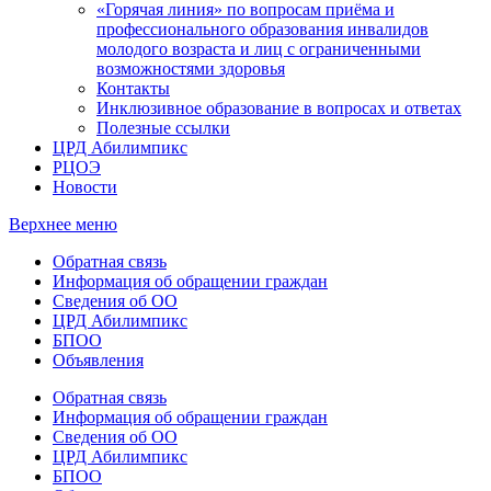
«Горячая линия» по вопросам приёма и
профессионального образования инвалидов
молодого возраста и лиц с ограниченными
возможностями здоровья
Контакты
Инклюзивное образование в вопросах и ответах
Полезные ссылки
ЦРД Абилимпикс
РЦОЭ
Новости
Верхнее меню
Обратная связь
Информация об обращении граждан
Сведения об ОО
ЦРД Абилимпикс
БПОО
Объявления
Обратная связь
Информация об обращении граждан
Сведения об ОО
ЦРД Абилимпикс
БПОО