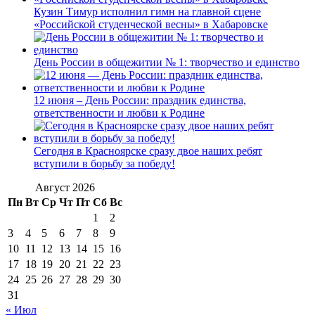
Кузин Тимур исполнил гимн на главной сцене
«Российской студенческой весны» в Хабаровске
День России в общежитии № 1: творчество и единство
12 июня – День России: праздник единства,
ответственности и любви к Родине
Сегодня в Красноярске сразу двое наших ребят
вступили в борьбу за победу!
Август 2026
Пн
Вт
Ср
Чт
Пт
Сб
Вс
1
2
3
4
5
6
7
8
9
10
11
12
13
14
15
16
17
18
19
20
21
22
23
24
25
26
27
28
29
30
31
« Июл