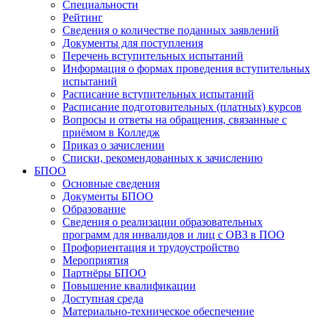
Специальности
Рейтинг
Сведения о количестве поданных заявлений
Документы для поступления
Перечень вступительных испытаний
Информация о формах проведения вступительных
испытаний
Расписание вступительных испытаний
Расписание подготовительных (платных) курсов
Вопросы и ответы на обращения, связанные с
приёмом в Колледж
Приказ о зачислении
Списки, рекомендованных к зачислению
БПОО
Основные сведения
Документы БПОО
Образование
Сведения о реализации образовательных
программ для инвалидов и лиц с ОВЗ в ПОО
Профориентация и трудоустройство
Мероприятия
Партнёры БПОО
Повышение квалификации
Доступная среда
Материально-техническое обеспечение