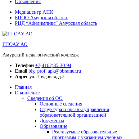
Объявления
Медиацентр АПК
БПОО Амурская область
РЦД “Абилимпикс” Амурская область
ГПОАУ АО
Амурский педагогический колледж
Телефон
+7(4162)35-30-94
Email
blg_prof_apk@obramur.ru
Адрес
ул. Трудовая, д.2
Главная
О колледже
Сведения об ОО
Основные сведения
Структура и органы управления
образовательной организацией
Документы
Образование
Реализуемые образовательные
программы с указанием учебных