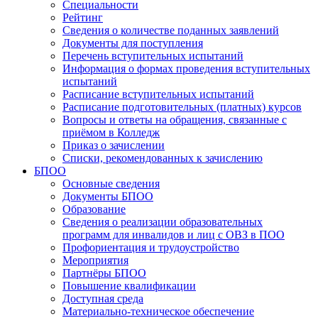
Специальности
Рейтинг
Сведения о количестве поданных заявлений
Документы для поступления
Перечень вступительных испытаний
Информация о формах проведения вступительных
испытаний
Расписание вступительных испытаний
Расписание подготовительных (платных) курсов
Вопросы и ответы на обращения, связанные с
приёмом в Колледж
Приказ о зачислении
Списки, рекомендованных к зачислению
БПОО
Основные сведения
Документы БПОО
Образование
Сведения о реализации образовательных
программ для инвалидов и лиц с ОВЗ в ПОО
Профориентация и трудоустройство
Мероприятия
Партнёры БПОО
Повышение квалификации
Доступная среда
Материально-техническое обеспечение