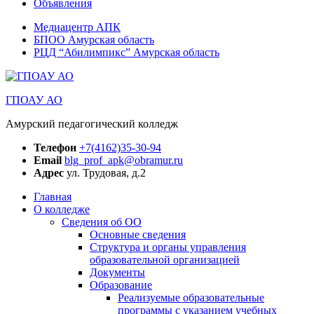
Объявления
Медиацентр АПК
БПОО Амурская область
РЦД “Абилимпикс” Амурская область
ГПОАУ АО
Амурский педагогический колледж
Телефон
+7(4162)35-30-94
Email
blg_prof_apk@obramur.ru
Адрес
ул. Трудовая, д.2
Главная
О колледже
Сведения об ОО
Основные сведения
Структура и органы управления
образовательной организацией
Документы
Образование
Реализуемые образовательные
программы с указанием учебных