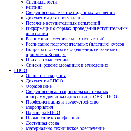
Специальности
Рейтинг
Сведения о количестве поданных заявлений
Документы для поступления
Перечень вступительных испытаний
Информация о формах проведения вступительных
испытаний
Расписание вступительных испытаний
Расписание подготовительных (платных) курсов
Вопросы и ответы на обращения, связанные с
приёмом в Колледж
Приказ о зачислении
Списки, рекомендованных к зачислению
БПОО
Основные сведения
Документы БПОО
Образование
Сведения о реализации образовательных
программ для инвалидов и лиц с ОВЗ в ПОО
Профориентация и трудоустройство
Мероприятия
Партнёры БПОО
Повышение квалификации
Доступная среда
Материально-техническое обеспечение