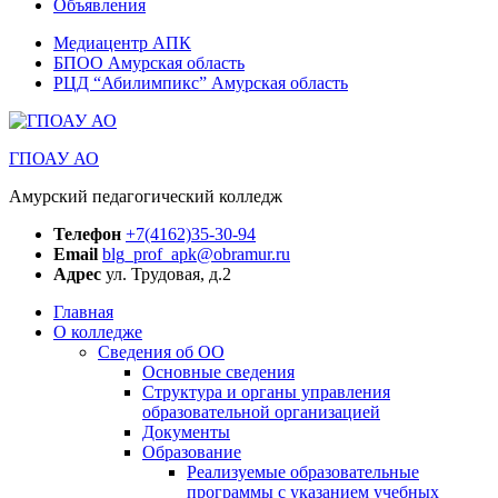
Объявления
Медиацентр АПК
БПОО Амурская область
РЦД “Абилимпикс” Амурская область
ГПОАУ АО
Амурский педагогический колледж
Телефон
+7(4162)35-30-94
Email
blg_prof_apk@obramur.ru
Адрес
ул. Трудовая, д.2
Главная
О колледже
Сведения об ОО
Основные сведения
Структура и органы управления
образовательной организацией
Документы
Образование
Реализуемые образовательные
программы с указанием учебных