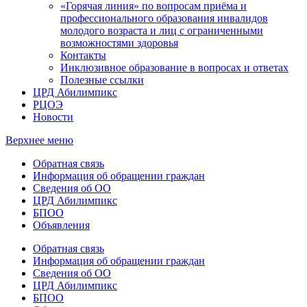
«Горячая линия» по вопросам приёма и
профессионального образования инвалидов
молодого возраста и лиц с ограниченными
возможностями здоровья
Контакты
Инклюзивное образование в вопросах и ответах
Полезные ссылки
ЦРД Абилимпикс
РЦОЭ
Новости
Верхнее меню
Обратная связь
Информация об обращении граждан
Сведения об ОО
ЦРД Абилимпикс
БПОО
Объявления
Обратная связь
Информация об обращении граждан
Сведения об ОО
ЦРД Абилимпикс
БПОО