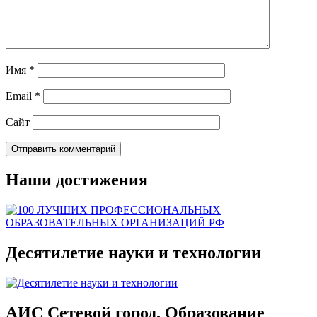
Имя
*
Email
*
Сайт
Наши достижения
Десятилетие науки и технологии
АИС Сетевой город. Образование