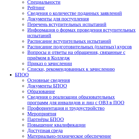
Специальности
Рейтинг
Сведения о количестве поданных заявлений
Документы для поступления
Перечень вступительных испытаний
Информация о формах проведения вступительных
испытаний
Расписание вступительных испытаний
Расписание подготовительных (платных) курсов
Вопросы и ответы на обращения, связанные с
приёмом в Колледж
Приказ о зачислении
Списки, рекомендованных к зачислению
БПОО
Основные сведения
Документы БПОО
Образование
Сведения о реализации образовательных
программ для инвалидов и лиц с ОВЗ в ПОО
Профориентация и трудоустройство
Мероприятия
Партнёры БПОО
Повышение квалификации
Доступная среда
Материально-техническое обеспечение