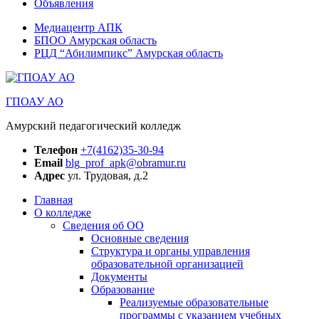
Объявления
Медиацентр АПК
БПОО Амурская область
РЦД “Абилимпикс” Амурская область
ГПОАУ АО
Амурский педагогический колледж
Телефон
+7(4162)35-30-94
Email
blg_prof_apk@obramur.ru
Адрес
ул. Трудовая, д.2
Главная
О колледже
Сведения об ОО
Основные сведения
Структура и органы управления
образовательной организацией
Документы
Образование
Реализуемые образовательные
программы с указанием учебных