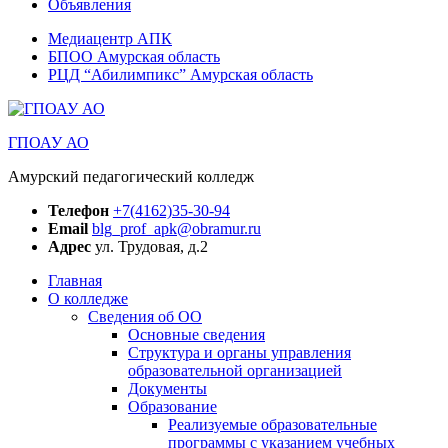
Объявления
Медиацентр АПК
БПОО Амурская область
РЦД “Абилимпикс” Амурская область
ГПОАУ АО
Амурский педагогический колледж
Телефон
+7(4162)35-30-94
Email
blg_prof_apk@obramur.ru
Адрес
ул. Трудовая, д.2
Главная
О колледже
Сведения об ОО
Основные сведения
Структура и органы управления
образовательной организацией
Документы
Образование
Реализуемые образовательные
программы с указанием учебных