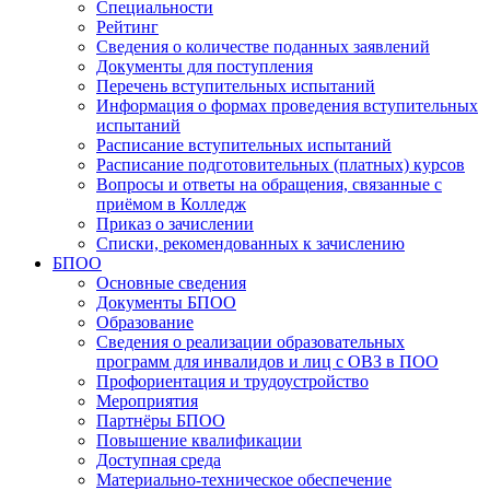
Специальности
Рейтинг
Сведения о количестве поданных заявлений
Документы для поступления
Перечень вступительных испытаний
Информация о формах проведения вступительных
испытаний
Расписание вступительных испытаний
Расписание подготовительных (платных) курсов
Вопросы и ответы на обращения, связанные с
приёмом в Колледж
Приказ о зачислении
Списки, рекомендованных к зачислению
БПОО
Основные сведения
Документы БПОО
Образование
Сведения о реализации образовательных
программ для инвалидов и лиц с ОВЗ в ПОО
Профориентация и трудоустройство
Мероприятия
Партнёры БПОО
Повышение квалификации
Доступная среда
Материально-техническое обеспечение