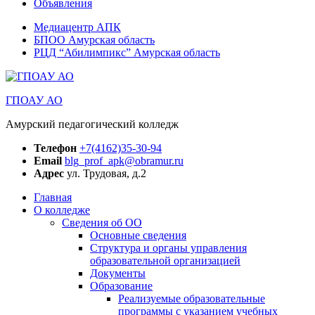
Объявления
Медиацентр АПК
БПОО Амурская область
РЦД “Абилимпикс” Амурская область
ГПОАУ АО
Амурский педагогический колледж
Телефон
+7(4162)35-30-94
Email
blg_prof_apk@obramur.ru
Адрес
ул. Трудовая, д.2
Главная
О колледже
Сведения об ОО
Основные сведения
Структура и органы управления
образовательной организацией
Документы
Образование
Реализуемые образовательные
программы с указанием учебных