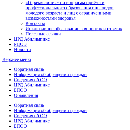
«Горячая линия» по вопросам приёма и
профессионального образования инвалидов
молодого возраста и лиц с ограниченными
возможностями здоровья
Контакты
Инклюзивное образование в вопросах и ответах
Полезные ссылки
ЦРД Абилимпикс
РЦОЭ
Новости
Верхнее меню
Обратная связь
Информация об обращении граждан
Сведения об ОО
ЦРД Абилимпикс
БПОО
Объявления
Обратная связь
Информация об обращении граждан
Сведения об ОО
ЦРД Абилимпикс
БПОО