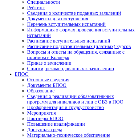
Специальности
Рейтинг
Сведения о количестве поданных заявлений
Документы для поступления
Перечень вступительных испытаний
Информация о формах проведения вступительных
испытаний
Расписание вступительных испытаний
Расписание подготовительных (платных) курсов
Вопросы и ответы на обращения, связанные с
приёмом в Колледж
Приказ о зачислении
Списки, рекомендованных к зачислению
БПОО
Основные сведения
Документы БПОО
Образование
Сведения о реализации образовательных
программ для инвалидов и лиц с ОВЗ в ПОО
Профориентация и трудоустройство
Мероприятия
Партнёры БПОО
Повышение квалификации
Доступная среда
Материально-техническое обеспечение