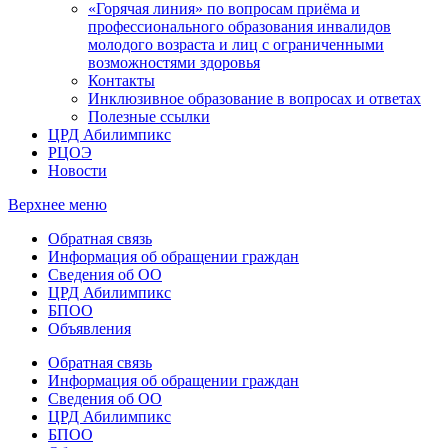
«Горячая линия» по вопросам приёма и
профессионального образования инвалидов
молодого возраста и лиц с ограниченными
возможностями здоровья
Контакты
Инклюзивное образование в вопросах и ответах
Полезные ссылки
ЦРД Абилимпикс
РЦОЭ
Новости
Верхнее меню
Обратная связь
Информация об обращении граждан
Сведения об ОО
ЦРД Абилимпикс
БПОО
Объявления
Обратная связь
Информация об обращении граждан
Сведения об ОО
ЦРД Абилимпикс
БПОО