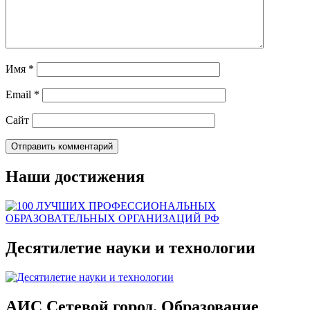
Имя
*
Email
*
Сайт
Наши достижения
Десятилетие науки и технологии
АИС Сетевой город. Образование