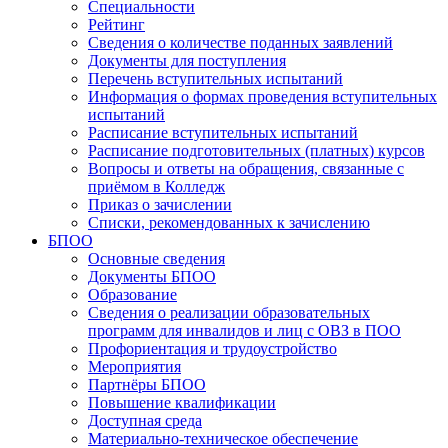
Специальности
Рейтинг
Сведения о количестве поданных заявлений
Документы для поступления
Перечень вступительных испытаний
Информация о формах проведения вступительных
испытаний
Расписание вступительных испытаний
Расписание подготовительных (платных) курсов
Вопросы и ответы на обращения, связанные с
приёмом в Колледж
Приказ о зачислении
Списки, рекомендованных к зачислению
БПОО
Основные сведения
Документы БПОО
Образование
Сведения о реализации образовательных
программ для инвалидов и лиц с ОВЗ в ПОО
Профориентация и трудоустройство
Мероприятия
Партнёры БПОО
Повышение квалификации
Доступная среда
Материально-техническое обеспечение