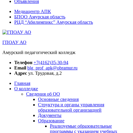
Объявления
Медиацентр АПК
БПОО Амурская область
РЦД “Абилимпикс” Амурская область
ГПОАУ АО
Амурский педагогический колледж
Телефон
+7(4162)35-30-94
Email
blg_prof_apk@obramur.ru
Адрес
ул. Трудовая, д.2
Главная
О колледже
Сведения об ОО
Основные сведения
Структура и органы управления
образовательной организацией
Документы
Образование
Реализуемые образовательные
программы с указанием учебных