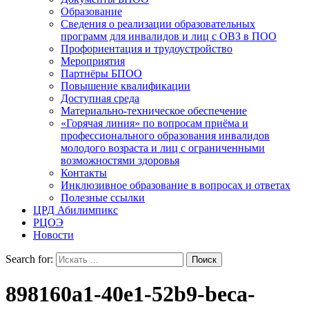
Образование
Сведения о реализации образовательных
программ для инвалидов и лиц с ОВЗ в ПОО
Профориентация и трудоустройство
Мероприятия
Партнёры БПОО
Повышение квалификации
Доступная среда
Материально-техническое обеспечение
«Горячая линия» по вопросам приёма и
профессионального образования инвалидов
молодого возраста и лиц с ограниченными
возможностями здоровья
Контакты
Инклюзивное образование в вопросах и ответах
Полезные ссылки
ЦРД Абилимпикс
РЦОЭ
Новости
Search for:
898160a1-40e1-52b9-beca-