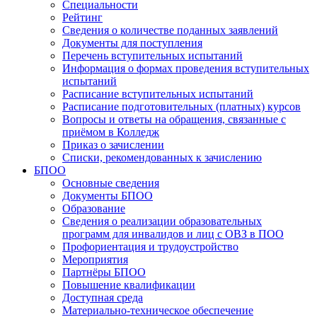
Специальности
Рейтинг
Сведения о количестве поданных заявлений
Документы для поступления
Перечень вступительных испытаний
Информация о формах проведения вступительных
испытаний
Расписание вступительных испытаний
Расписание подготовительных (платных) курсов
Вопросы и ответы на обращения, связанные с
приёмом в Колледж
Приказ о зачислении
Списки, рекомендованных к зачислению
БПОО
Основные сведения
Документы БПОО
Образование
Сведения о реализации образовательных
программ для инвалидов и лиц с ОВЗ в ПОО
Профориентация и трудоустройство
Мероприятия
Партнёры БПОО
Повышение квалификации
Доступная среда
Материально-техническое обеспечение