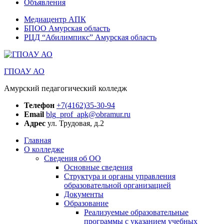
Объявления
Медиацентр АПК
БПОО Амурская область
РЦД “Абилимпикс” Амурская область
ГПОАУ АО
Амурский педагогический колледж
Телефон
+7(4162)35-30-94
Email
blg_prof_apk@obramur.ru
Адрес
ул. Трудовая, д.2
Главная
О колледже
Сведения об ОО
Основные сведения
Структура и органы управления
образовательной организацией
Документы
Образование
Реализуемые образовательные
программы с указанием учебных