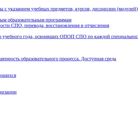
ы с указанием учебных предметов, курсов, дисциплин (модулей
мым образовательным программам
ости СПО, перевода, восстановления и отчисления
о учебного года, освоивших ОПОП СПО по каждой специально
щенность образовательного процесса. Доступная среда
ающихся
анизации