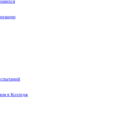
ающихся
анизации
испытаний
мом в Колледж