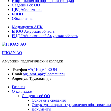
Информация об обращении граждан
Сведения об ОО
ЦРД Абилимпикс
БПОО
Объявления
Медиацентр АПК
БПОО Амурская область
РЦД “Абилимпикс” Амурская область
ГПОАУ АО
Амурский педагогический колледж
Телефон
+7(4162)35-30-94
Email
blg_prof_apk@obramur.ru
Адрес
ул. Трудовая, д.2
Главная
О колледже
Сведения об ОО
Основные сведения
Структура и органы управления образователь
Документы