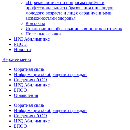
«Горячая линия» по вопросам приёма и
профессионального образования инвалидов
молодого возраста и лиц с ограниченными
возможностями здоровья
Контакты
Инклюзивное образование в вопросах и ответах
Полезные ссылки
ЦРД Абилимпикс
РЦОЭ
Новости
Верхнее меню
Обратная связь
Информация об обращении граждан
Сведения об ОО
ЦРД Абилимпикс
БПОО
Объявления
Обратная связь
Информация об обращении граждан
Сведения об ОО
ЦРД Абилимпикс
БПОО