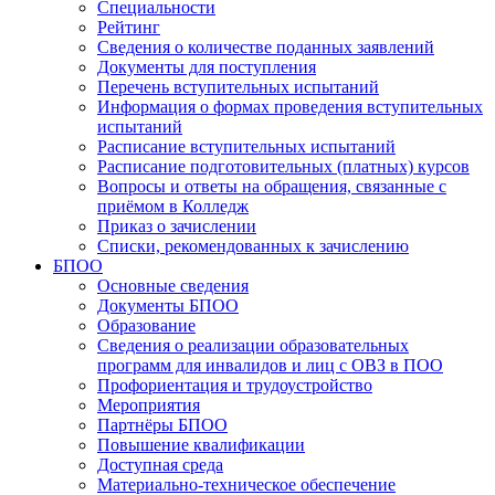
Специальности
Рейтинг
Сведения о количестве поданных заявлений
Документы для поступления
Перечень вступительных испытаний
Информация о формах проведения вступительных
испытаний
Расписание вступительных испытаний
Расписание подготовительных (платных) курсов
Вопросы и ответы на обращения, связанные с
приёмом в Колледж
Приказ о зачислении
Списки, рекомендованных к зачислению
БПОО
Основные сведения
Документы БПОО
Образование
Сведения о реализации образовательных
программ для инвалидов и лиц с ОВЗ в ПОО
Профориентация и трудоустройство
Мероприятия
Партнёры БПОО
Повышение квалификации
Доступная среда
Материально-техническое обеспечение