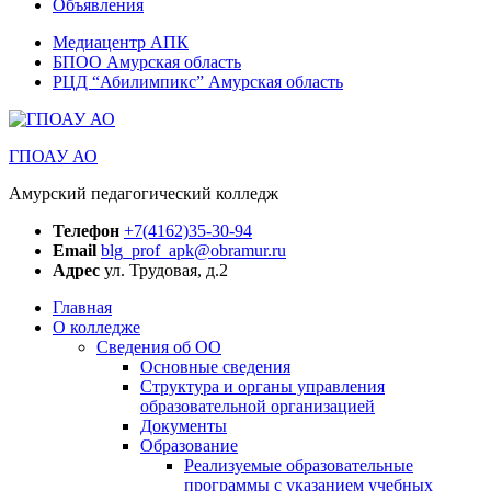
Объявления
Медиацентр АПК
БПОО Амурская область
РЦД “Абилимпикс” Амурская область
ГПОАУ АО
Амурский педагогический колледж
Телефон
+7(4162)35-30-94
Email
blg_prof_apk@obramur.ru
Адрес
ул. Трудовая, д.2
Главная
О колледже
Сведения об ОО
Основные сведения
Структура и органы управления
образовательной организацией
Документы
Образование
Реализуемые образовательные
программы с указанием учебных