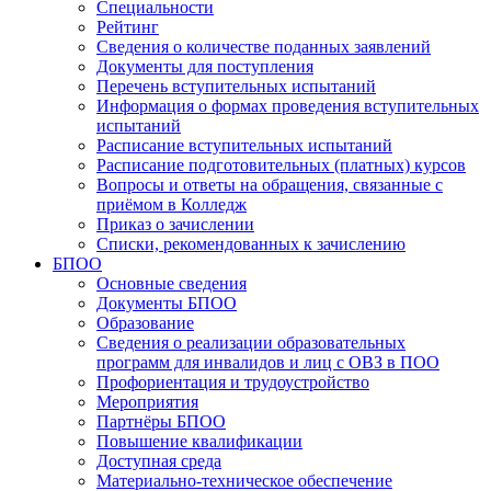
Специальности
Рейтинг
Сведения о количестве поданных заявлений
Документы для поступления
Перечень вступительных испытаний
Информация о формах проведения вступительных
испытаний
Расписание вступительных испытаний
Расписание подготовительных (платных) курсов
Вопросы и ответы на обращения, связанные с
приёмом в Колледж
Приказ о зачислении
Списки, рекомендованных к зачислению
БПОО
Основные сведения
Документы БПОО
Образование
Сведения о реализации образовательных
программ для инвалидов и лиц с ОВЗ в ПОО
Профориентация и трудоустройство
Мероприятия
Партнёры БПОО
Повышение квалификации
Доступная среда
Материально-техническое обеспечение