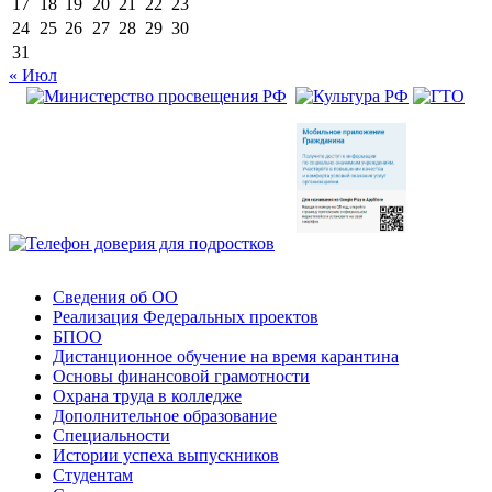
17
18
19
20
21
22
23
24
25
26
27
28
29
30
31
« Июл
Сведения об ОО
Реализация Федеральных проектов
БПОО
Дистанционное обучение на время карантина
Основы финансовой грамотности
Охрана труда в колледже
Дополнительное образование
Специальности
Истории успеха выпускников
Студентам