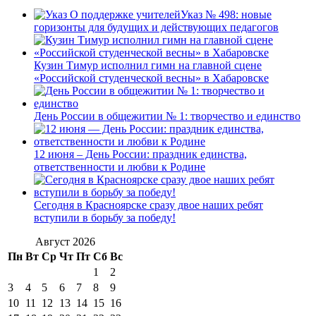
Указ № 498: новые
горизонты для будущих и действующих педагогов
Кузин Тимур исполнил гимн на главной сцене
«Российской студенческой весны» в Хабаровске
День России в общежитии № 1: творчество и единство
12 июня – День России: праздник единства,
ответственности и любви к Родине
Сегодня в Красноярске сразу двое наших ребят
вступили в борьбу за победу!
Август 2026
Пн
Вт
Ср
Чт
Пт
Сб
Вс
1
2
3
4
5
6
7
8
9
10
11
12
13
14
15
16