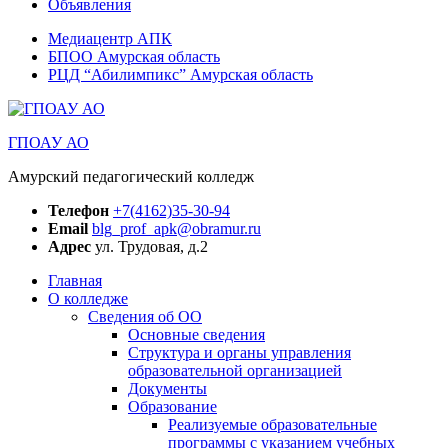
Объявления
Медиацентр АПК
БПОО Амурская область
РЦД “Абилимпикс” Амурская область
ГПОАУ АО
Амурский педагогический колледж
Телефон
+7(4162)35-30-94
Email
blg_prof_apk@obramur.ru
Адрес
ул. Трудовая, д.2
Главная
О колледже
Сведения об ОО
Основные сведения
Структура и органы управления
образовательной организацией
Документы
Образование
Реализуемые образовательные
программы с указанием учебных