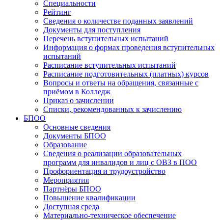
Специальности
Рейтинг
Сведения о количестве поданных заявлений
Документы для поступления
Перечень вступительных испытаний
Информация о формах проведения вступительных
испытаний
Расписание вступительных испытаний
Расписание подготовительных (платных) курсов
Вопросы и ответы на обращения, связанные с
приёмом в Колледж
Приказ о зачислении
Списки, рекомендованных к зачислению
БПОО
Основные сведения
Документы БПОО
Образование
Сведения о реализации образовательных
программ для инвалидов и лиц с ОВЗ в ПОО
Профориентация и трудоустройство
Мероприятия
Партнёры БПОО
Повышение квалификации
Доступная среда
Материально-техническое обеспечение