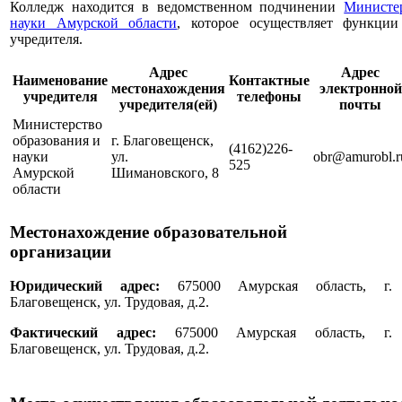
Колледж находится в ведомственном подчинении
Министе
науки Амурской области
, которое осуществляет функци
учредителя.
Адрес
Адрес
Наименование
Контактные
местонахождения
электронной
учредителя
телефоны
учредителя(ей)
почты
Министерство
образования и
г. Благовещенск,
(4162)226-
науки
ул.
obr@amurobl.r
525
Амурской
Шимановского, 8
области
Местонахождение образовательной
организации
Юридический адрес:
675000 Амурская область, г.
Благовещенск, ул. Трудовая, д.2.
Фактический адрес:
675000 Амурская область, г.
Благовещенск, ул. Трудовая, д.2.