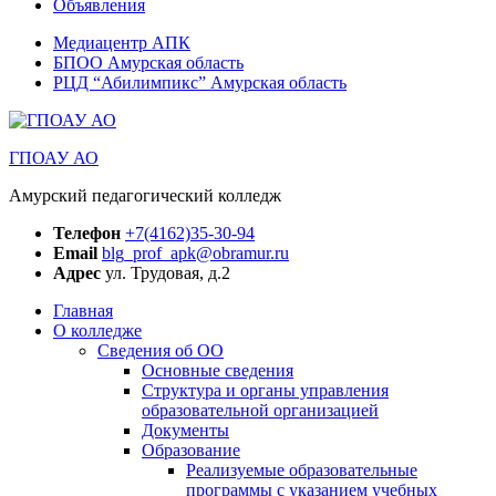
Объявления
Медиацентр АПК
БПОО Амурская область
РЦД “Абилимпикс” Амурская область
ГПОАУ АО
Амурский педагогический колледж
Телефон
+7(4162)35-30-94
Email
blg_prof_apk@obramur.ru
Адрес
ул. Трудовая, д.2
Главная
О колледже
Сведения об ОО
Основные сведения
Структура и органы управления
образовательной организацией
Документы
Образование
Реализуемые образовательные
программы с указанием учебных