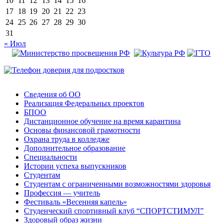
10
11
12
13
14
15
16
17
18
19
20
21
22
23
24
25
26
27
28
29
30
31
« Июл
Сведения об ОО
Реализация Федеральных проектов
БПОО
Дистанционное обучение на время карантина
Основы финансовой грамотности
Охрана труда в колледже
Дополнительное образование
Специальности
Истории успеха выпускников
Студентам
Студентам с ограниченными возможностями здоровья
Профессия — учитель
Фестиваль «Весенняя капель»
Студенческий спортивный клуб “СПОРТСТИМУЛ”
Здоровый образ жизни