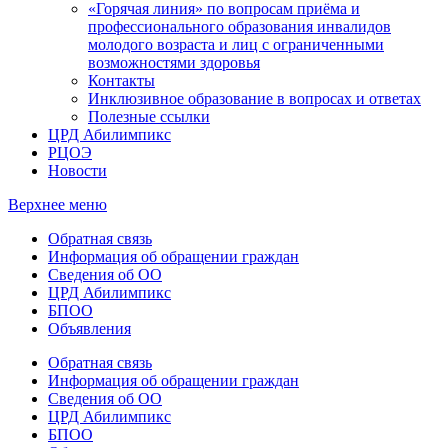
«Горячая линия» по вопросам приёма и
профессионального образования инвалидов
молодого возраста и лиц с ограниченными
возможностями здоровья
Контакты
Инклюзивное образование в вопросах и ответах
Полезные ссылки
ЦРД Абилимпикс
РЦОЭ
Новости
Верхнее меню
Обратная связь
Информация об обращении граждан
Сведения об ОО
ЦРД Абилимпикс
БПОО
Объявления
Обратная связь
Информация об обращении граждан
Сведения об ОО
ЦРД Абилимпикс
БПОО