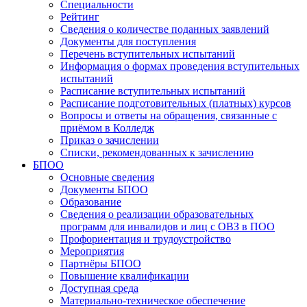
Специальности
Рейтинг
Сведения о количестве поданных заявлений
Документы для поступления
Перечень вступительных испытаний
Информация о формах проведения вступительных
испытаний
Расписание вступительных испытаний
Расписание подготовительных (платных) курсов
Вопросы и ответы на обращения, связанные с
приёмом в Колледж
Приказ о зачислении
Списки, рекомендованных к зачислению
БПОО
Основные сведения
Документы БПОО
Образование
Сведения о реализации образовательных
программ для инвалидов и лиц с ОВЗ в ПОО
Профориентация и трудоустройство
Мероприятия
Партнёры БПОО
Повышение квалификации
Доступная среда
Материально-техническое обеспечение