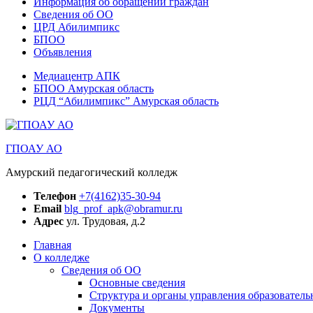
Информация об обращении граждан
Сведения об ОО
ЦРД Абилимпикс
БПОО
Объявления
Медиацентр АПК
БПОО Амурская область
РЦД “Абилимпикс” Амурская область
ГПОАУ АО
Амурский педагогический колледж
Телефон
+7(4162)35-30-94
Email
blg_prof_apk@obramur.ru
Адрес
ул. Трудовая, д.2
Главная
О колледже
Сведения об ОО
Основные сведения
Структура и органы управления образователь
Документы