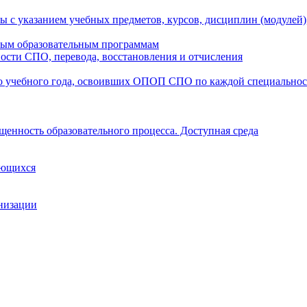
ы с указанием учебных предметов, курсов, дисциплин (модулей
мым образовательным программам
ости СПО, перевода, восстановления и отчисления
о учебного года, освоивших ОПОП СПО по каждой специально
щенность образовательного процесса. Доступная среда
ающихся
анизации