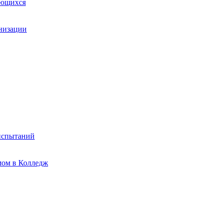
ающихся
анизации
испытаний
мом в Колледж