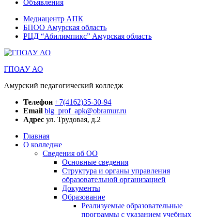
Объявления
Медиацентр АПК
БПОО Амурская область
РЦД “Абилимпикс” Амурская область
ГПОАУ АО
Амурский педагогический колледж
Телефон
+7(4162)35-30-94
Email
blg_prof_apk@obramur.ru
Адрес
ул. Трудовая, д.2
Главная
О колледже
Сведения об ОО
Основные сведения
Структура и органы управления
образовательной организацией
Документы
Образование
Реализуемые образовательные
программы с указанием учебных