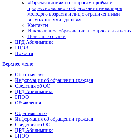
«Горячая линия» по вопросам приёма и
профессионального образования инвалидов
молодого возраста и лиц с ограниченными
возможностями здоровья
Контакты
Инклюзивное образование в вопросах и ответах
Полезные ссылки
ЦРД Абилимпикс
РЦОЭ
Новости
Верхнее меню
Обратная связь
Информация об обращении граждан
Сведения об ОО
ЦРД Абилимпикс
БПОО
Объявления
Обратная связь
Информация об обращении граждан
Сведения об ОО
ЦРД Абилимпикс
БПОО