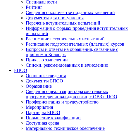
Специальности
Рейтинг
Сведения о количестве поданных заявлений
Документы для поступления
Перечень вступительных испытаний
Информация о формах проведения вступительных
испытаний
Расписание вступительных испытаний
Расписание подготовительных (платных) курсов
Вопросы и ответы на обращения, связанные с
приёмом в Колледж
Приказ о зачислении
Списки, рекомендованных к зачислению
БПОО
Основные сведения
Документы БПОО
Образование
Сведения о реализации образовательных
программ для инвалидов и лиц с ОВЗ в ПОО
Профориентация и трудоустройство
Мероприятия
Партнёры БПОО
Повышение квалификации
Доступная среда
Материально-техническое обеспечение