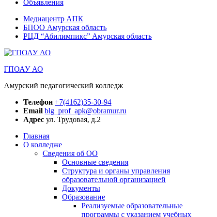
Объявления
Медиацентр АПК
БПОО Амурская область
РЦД “Абилимпикс” Амурская область
ГПОАУ АО
Амурский педагогический колледж
Телефон
+7(4162)35-30-94
Email
blg_prof_apk@obramur.ru
Адрес
ул. Трудовая, д.2
Главная
О колледже
Сведения об ОО
Основные сведения
Структура и органы управления
образовательной организацией
Документы
Образование
Реализуемые образовательные
программы с указанием учебных