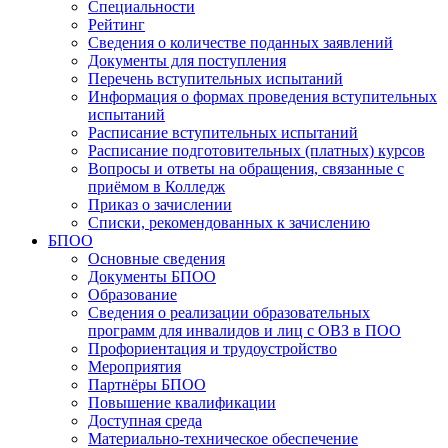
Специальности
Рейтинг
Сведения о количестве поданных заявлений
Документы для поступления
Перечень вступительных испытаний
Информация о формах проведения вступительных
испытаний
Расписание вступительных испытаний
Расписание подготовительных (платных) курсов
Вопросы и ответы на обращения, связанные с
приёмом в Колледж
Приказ о зачислении
Списки, рекомендованных к зачислению
БПОО
Основные сведения
Документы БПОО
Образование
Сведения о реализации образовательных
программ для инвалидов и лиц с ОВЗ в ПОО
Профориентация и трудоустройство
Мероприятия
Партнёры БПОО
Повышение квалификации
Доступная среда
Материально-техническое обеспечение