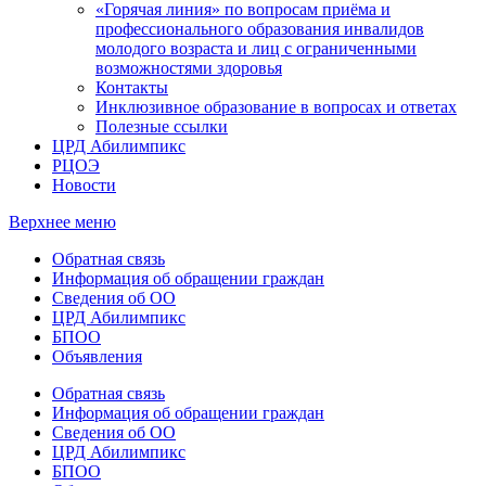
«Горячая линия» по вопросам приёма и
профессионального образования инвалидов
молодого возраста и лиц с ограниченными
возможностями здоровья
Контакты
Инклюзивное образование в вопросах и ответах
Полезные ссылки
ЦРД Абилимпикс
РЦОЭ
Новости
Верхнее меню
Обратная связь
Информация об обращении граждан
Сведения об ОО
ЦРД Абилимпикс
БПОО
Объявления
Обратная связь
Информация об обращении граждан
Сведения об ОО
ЦРД Абилимпикс
БПОО