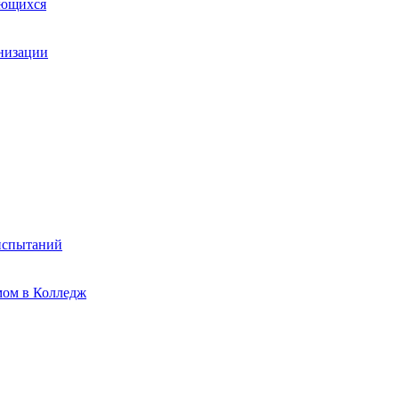
ающихся
анизации
испытаний
мом в Колледж