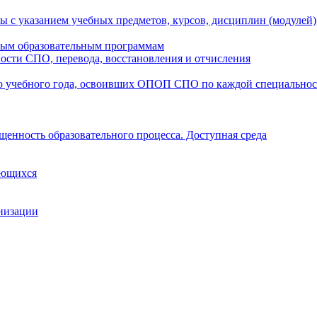
ы с указанием учебных предметов, курсов, дисциплин (модулей
мым образовательным программам
ости СПО, перевода, восстановления и отчисления
о учебного года, освоивших ОПОП СПО по каждой специально
щенность образовательного процесса. Доступная среда
ающихся
анизации