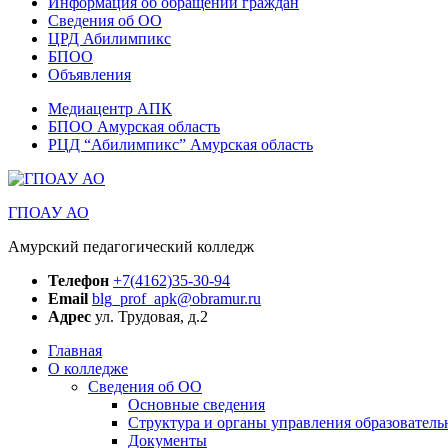
Информация об обращении граждан
Сведения об ОО
ЦРД Абилимпикс
БПОО
Объявления
Медиацентр АПК
БПОО Амурская область
РЦД “Абилимпикс” Амурская область
ГПОАУ АО
Амурский педагогический колледж
Телефон
+7(4162)35-30-94
Email
blg_prof_apk@obramur.ru
Адрес
ул. Трудовая, д.2
Главная
О колледже
Сведения об ОО
Основные сведения
Структура и органы управления образователь
Документы