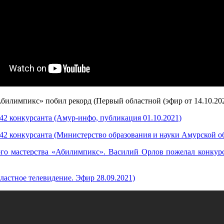
билимпикс» побил рекорд (Первый областной (эфир от 14.10.20
2 конкурсанта (Амур-инфо, публикация 01.10.2021)
2 конкурсанта (Министерство образования и науки Амурской об
го мастерства «Абилимпикс». Василий Орлов пожелал конкурс
астное телевидение. Эфир 28.09.2021)