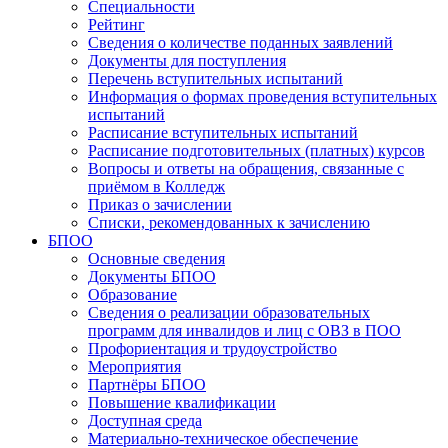
Специальности
Рейтинг
Сведения о количестве поданных заявлений
Документы для поступления
Перечень вступительных испытаний
Информация о формах проведения вступительных
испытаний
Расписание вступительных испытаний
Расписание подготовительных (платных) курсов
Вопросы и ответы на обращения, связанные с
приёмом в Колледж
Приказ о зачислении
Списки, рекомендованных к зачислению
БПОО
Основные сведения
Документы БПОО
Образование
Сведения о реализации образовательных
программ для инвалидов и лиц с ОВЗ в ПОО
Профориентация и трудоустройство
Мероприятия
Партнёры БПОО
Повышение квалификации
Доступная среда
Материально-техническое обеспечение