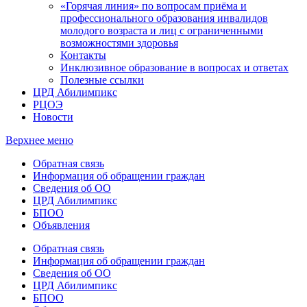
«Горячая линия» по вопросам приёма и
профессионального образования инвалидов
молодого возраста и лиц с ограниченными
возможностями здоровья
Контакты
Инклюзивное образование в вопросах и ответах
Полезные ссылки
ЦРД Абилимпикс
РЦОЭ
Новости
Верхнее меню
Обратная связь
Информация об обращении граждан
Сведения об ОО
ЦРД Абилимпикс
БПОО
Объявления
Обратная связь
Информация об обращении граждан
Сведения об ОО
ЦРД Абилимпикс
БПОО