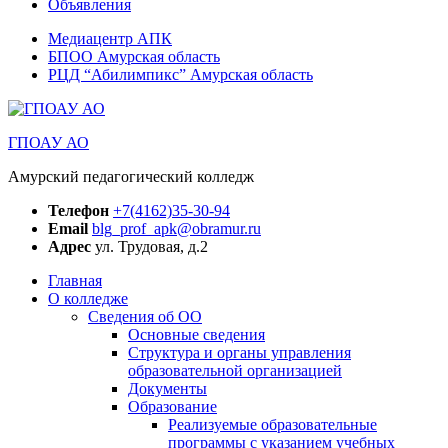
Объявления
Медиацентр АПК
БПОО Амурская область
РЦД “Абилимпикс” Амурская область
ГПОАУ АО
Амурский педагогический колледж
Телефон
+7(4162)35-30-94
Email
blg_prof_apk@obramur.ru
Адрес
ул. Трудовая, д.2
Главная
О колледже
Сведения об ОО
Основные сведения
Структура и органы управления
образовательной организацией
Документы
Образование
Реализуемые образовательные
программы с указанием учебных