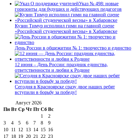
Указ № 498: новые
горизонты для будущих и действующих педагогов
Кузин Тимур исполнил гимн на главной сцене
«Российской студенческой весны» в Хабаровске
День России в общежитии № 1: творчество и единство
12 июня – День России: праздник единства,
ответственности и любви к Родине
Сегодня в Красноярске сразу двое наших ребят
вступили в борьбу за победу!
Август 2026
Пн
Вт
Ср
Чт
Пт
Сб
Вс
1
2
3
4
5
6
7
8
9
10
11
12
13
14
15
16
17
18
19
20
21
22
23