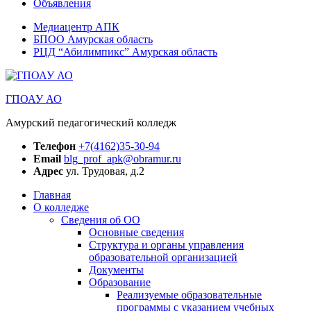
Объявления
Медиацентр АПК
БПОО Амурская область
РЦД “Абилимпикс” Амурская область
ГПОАУ АО
Амурский педагогический колледж
Телефон
+7(4162)35-30-94
Email
blg_prof_apk@obramur.ru
Адрес
ул. Трудовая, д.2
Главная
О колледже
Сведения об ОО
Основные сведения
Структура и органы управления
образовательной организацией
Документы
Образование
Реализуемые образовательные
программы с указанием учебных