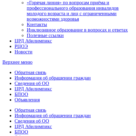
«Горячая линия» по вопросам приёма и
профессионального образования инвалидов
молодого возраста и лиц с ограниченными
возможностями здоровья
Контакты
Инклюзивное образование в вопросах и ответах
Полезные ссылки
ЦРД Абилимпикс
РЦОЭ
Новости
Верхнее меню
Обратная связь
Информация об обращении граждан
Сведения об ОО
ЦРД Абилимпикс
БПОО
Объявления
Обратная связь
Информация об обращении граждан
Сведения об ОО
ЦРД Абилимпикс
БПОО