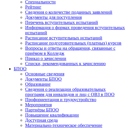
Специальности
Рейтинг
Сведения о количестве поданных заявлений
Документы для поступления
Перечень вступительных испытаний
Информация о формах проведения вступительных
испытаний
Расписание вступительных испытаний
Расписание подготовительных (платных) курсов
Вопросы и ответы на обращения, связанные с
приёмом в Колледж
Приказ о зачислении
Списки, рекомендованных к зачислению
БПОО
Основные сведения
Документы БПОО
Образование
Сведения о реализации образовательных
программ для инвалидов и лиц с ОВЗ в ПОО
Профориентация и трудоустройство
Мероприятия
Партнёры БПОО
Повышение квалификации
Доступная среда
Материально-техническое обеспечение