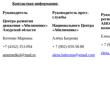
Контактная информация:
Руководитель
Руководитель пресс-
Руко
службы
реги
Центра развития
АНО 
движения «Абилимпикс»
Национального Центра
возм
Амурской области
«Абилимпикс»
Елен
Котенко Мариана
Алёна Бахрома
+ 7 (
+7 (4162) 353-094
+ 7 (902) 659-58-88
elena
amurpedkol@mail.ru
alena.bahroma@gmail.com