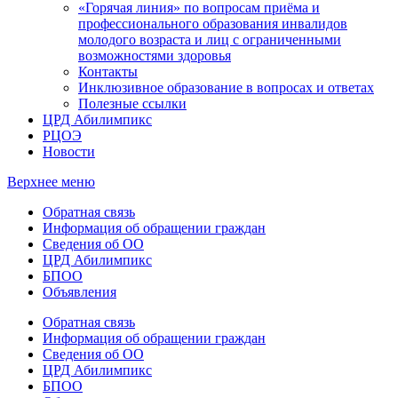
«Горячая линия» по вопросам приёма и
профессионального образования инвалидов
молодого возраста и лиц с ограниченными
возможностями здоровья
Контакты
Инклюзивное образование в вопросах и ответах
Полезные ссылки
ЦРД Абилимпикс
РЦОЭ
Новости
Верхнее меню
Обратная связь
Информация об обращении граждан
Сведения об ОО
ЦРД Абилимпикс
БПОО
Объявления
Обратная связь
Информация об обращении граждан
Сведения об ОО
ЦРД Абилимпикс
БПОО