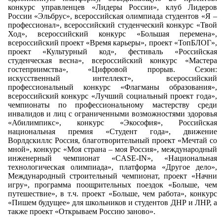
конкурс управленцев «Лидеры России», клуб Лидеров
России «Эльбрус», всероссийская олимпиада студентов «Я –
профессионал», всероссийский студенческий конкурс «Твой
Ход», всероссийский конкурс «Большая перемена»,
всероссийский проект «Время карьеры», проект «ТопБЛОГ»,
проект «Культурный код», фестиваль «Российская
студенческая весна», всероссийский конкурс «Мастера
гостеприимства», «Цифровой прорыв. Сезон:
искусственный интеллект», всероссийский
профессиональный конкурс «Флагманы образования»,
всероссийский конкурс «Лучший социальный проект года»,
чемпионаты по профессиональному мастерству среди
инвалидов и лиц с ограниченными возможностями здоровья
«Абилимпикс», конкурс «Экософия», Российская
национальная премия «Студент года», движение
Ворлдскиллс Россия, благотворительный проект «Мечтай со
мной», конкурс «Моя страна – моя Россия», международный
инженерный чемпионат «CASE-IN», «Национальная
технологическая олимпиада», платформа «Другое дело»,
Международный строительный чемпионат, проект «Начни
игру», программа поощрительных поездок «Больше, чем
путешествие», в т.ч. проект «Больше, чем работа», конкурс
«Пишем будущее» для школьников и студентов ДНР и ЛНР, а
также проект «Открываем Россию заново».