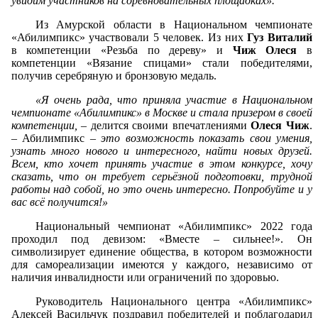
увидим участников на соревновательных площадках».
Из Амурской области в Национальном чемпионате
«Абилимпикс» участвовали 5 человек. Из них
Гуз Виталий
в компетенции «Резьба по дереву» и
Чиж Олеся
в
компетенции «Вязание спицами» стали победителями,
получив серебряную и бронзовую медаль.
«Я очень рада, что приняла участие в Национальном
чемпионате «Абилимпикс» в Москве и стала призером в своей
компетенции,
– делится своими впечатлениями
Олеся Чиж
.
– Абилимпикс –
это возможность показать свои умения,
узнать много нового и интересного, найти новых друзей.
Всем, кто хочет принять участие в этом конкурсе, хочу
сказать, что он требует серьёзной подготовки, трудной
работы над собой, но это очень интересно. Попробуйте и у
вас всё получится!»
Национальный чемпионат «Абилимпикс» 2022 года
проходил под девизом: «Вместе – сильнее!». Он
символизирует единение общества, в котором возможности
для самореализации имеются у каждого, независимо от
наличия инвалидности или ограничений по здоровью.
Руководитель Национального центра «Абилимпикс»
Алексей Васильчук поздравил победителей и поблагодарил