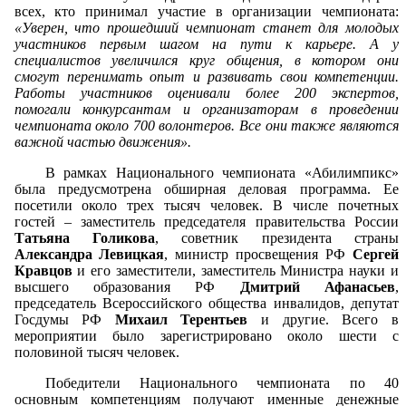
всех, кто принимал участие в организации чемпионата:
«Уверен, что прошедший чемпионат станет для молодых
участников первым шагом на пути к карьере. А у
специалистов увеличился круг общения, в котором они
смогут перенимать опыт и развивать свои компетенции.
Работы участников оценивали более 200 экспертов,
помогали конкурсантам и организаторам в проведении
чемпионата около 700 волонтеров. Все они также являются
важной частью движения».
В рамках Национального чемпионата «Абилимпикс»
была предусмотрена обширная деловая программа. Ее
посетили около трех тысяч человек. В числе почетных
гостей – заместитель председателя правительства России
Татьяна Голикова
, советник президента страны
Александра Левицкая
, министр просвещения РФ
Сергей
Кравцов
и его заместители, заместитель Министра науки и
высшего образования РФ
Дмитрий Афанасьев
,
председатель Всероссийского общества инвалидов, депутат
Госдумы РФ
Михаил Терентьев
и другие. Всего в
мероприятии было зарегистрировано около шести с
половиной тысяч человек.
Победители Национального чемпионата по 40
основным компетенциям получают именные денежные