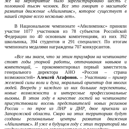
же на мероприятие было зарегистрировано шесть с
половиной тысяч человек. Все это говорит о масштабе
развития движение «Абилимпикс», которое существует в
нашей стране всего несколько лет».
В Национальном чемпионате «Абилимпикс» приняли
участие 1077 участников из 78 субъектов Российской
Федерации по 40 основным компетенциям, из них 392
школьника, 394 студентов и 291 специалист. По итогам
чемпионата медалями награждены 707 конкурсантов.
«Все мы знаем, что за этим триумфом на чемпионате
стоят годы упорной работы, оттачивания навыков и
компетенций,
– прокомментировал первый заместитель
генерального директора АНО «Россия – страна
возможностей»
Алексей Агафонов.
–
Участники – пример
железной силы воли и духа, моральный ориентир для многих
людей. Впереди у каждого из них большие перспективы,
новые возможности и интересные профессиональные
вызовы. В этом году в качестве гостей на чемпионате
присутствовали восемь представителей новых регионов
России – по трое из ЛНР и ДНР, двое приехали из
Запорожской области. Скоро на этих территориях будут
созданы региональные центры развития движения
«Абилимпикс». И уже в будущем году с этих территорий мы