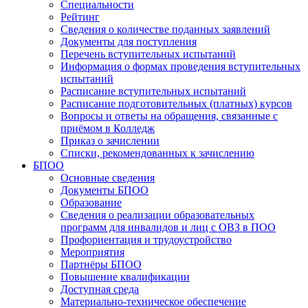
Специальности
Рейтинг
Сведения о количестве поданных заявлений
Документы для поступления
Перечень вступительных испытаний
Информация о формах проведения вступительных
испытаний
Расписание вступительных испытаний
Расписание подготовительных (платных) курсов
Вопросы и ответы на обращения, связанные с
приёмом в Колледж
Приказ о зачислении
Списки, рекомендованных к зачислению
БПОО
Основные сведения
Документы БПОО
Образование
Сведения о реализации образовательных
программ для инвалидов и лиц с ОВЗ в ПОО
Профориентация и трудоустройство
Мероприятия
Партнёры БПОО
Повышение квалификации
Доступная среда
Материально-техническое обеспечение