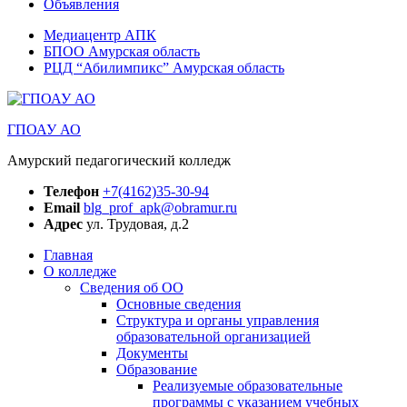
Объявления
Медиацентр АПК
БПОО Амурская область
РЦД “Абилимпикс” Амурская область
ГПОАУ АО
Амурский педагогический колледж
Телефон
+7(4162)35-30-94
Email
blg_prof_apk@obramur.ru
Адрес
ул. Трудовая, д.2
Главная
О колледже
Сведения об ОО
Основные сведения
Структура и органы управления
образовательной организацией
Документы
Образование
Реализуемые образовательные
программы с указанием учебных