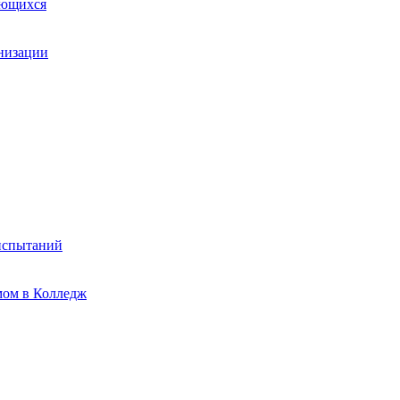
ающихся
анизации
испытаний
мом в Колледж