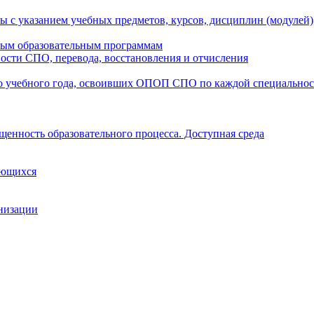
ы с указанием учебных предметов, курсов, дисциплин (модулей
мым образовательным программам
ости СПО, перевода, восстановления и отчисления
о учебного года, освоивших ОПОП СПО по каждой специально
щенность образовательного процесса. Доступная среда
ающихся
анизации