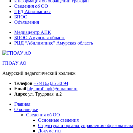
Информация об обращении граждан
Сведения об ОО
ЦРД Абилимпикс
БПОО
Объявления
Медиацентр АПК
БПОО Амурская область
РЦД “Абилимпикс” Амурская область
ГПОАУ АО
Амурский педагогический колледж
Телефон
+7(4162)35-30-94
Email
blg_prof_apk@obramur.ru
Адрес
ул. Трудовая, д.2
Главная
О колледже
Сведения об ОО
Основные сведения
Структура и органы управления образователь
Документы