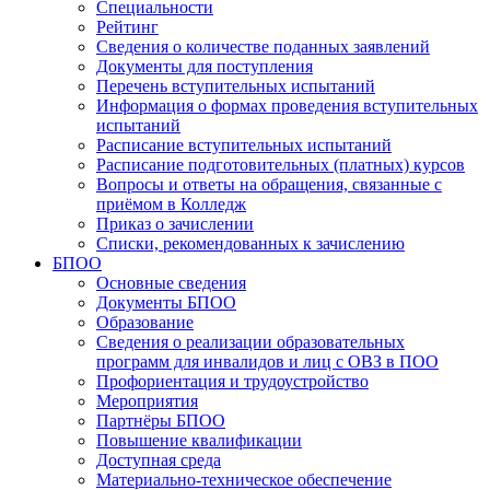
Специальности
Рейтинг
Сведения о количестве поданных заявлений
Документы для поступления
Перечень вступительных испытаний
Информация о формах проведения вступительных
испытаний
Расписание вступительных испытаний
Расписание подготовительных (платных) курсов
Вопросы и ответы на обращения, связанные с
приёмом в Колледж
Приказ о зачислении
Списки, рекомендованных к зачислению
БПОО
Основные сведения
Документы БПОО
Образование
Сведения о реализации образовательных
программ для инвалидов и лиц с ОВЗ в ПОО
Профориентация и трудоустройство
Мероприятия
Партнёры БПОО
Повышение квалификации
Доступная среда
Материально-техническое обеспечение