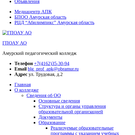
Объявления
Медиацентр АПК
БПОО Амурская область
РЦД “Абилимпикс” Амурская область
ГПОАУ АО
Амурский педагогический колледж
Телефон
+7(4162)35-30-94
Email
blg_prof_apk@obramur.ru
Адрес
ул. Трудовая, д.2
Главная
О колледже
Сведения об ОО
Основные сведения
Структура и органы управления
образовательной организацией
Документы
Образование
Реализуемые образовательные
программы с указанием учебных