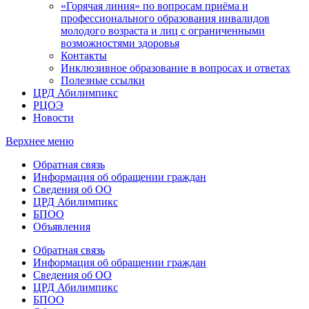
«Горячая линия» по вопросам приёма и
профессионального образования инвалидов
молодого возраста и лиц с ограниченными
возможностями здоровья
Контакты
Инклюзивное образование в вопросах и ответах
Полезные ссылки
ЦРД Абилимпикс
РЦОЭ
Новости
Верхнее меню
Обратная связь
Информация об обращении граждан
Сведения об ОО
ЦРД Абилимпикс
БПОО
Объявления
Обратная связь
Информация об обращении граждан
Сведения об ОО
ЦРД Абилимпикс
БПОО