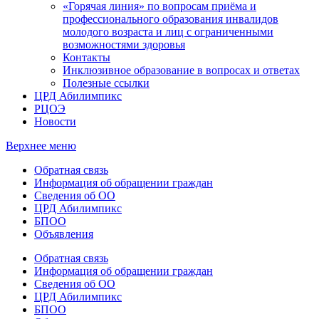
«Горячая линия» по вопросам приёма и
профессионального образования инвалидов
молодого возраста и лиц с ограниченными
возможностями здоровья
Контакты
Инклюзивное образование в вопросах и ответах
Полезные ссылки
ЦРД Абилимпикс
РЦОЭ
Новости
Верхнее меню
Обратная связь
Информация об обращении граждан
Сведения об ОО
ЦРД Абилимпикс
БПОО
Объявления
Обратная связь
Информация об обращении граждан
Сведения об ОО
ЦРД Абилимпикс
БПОО