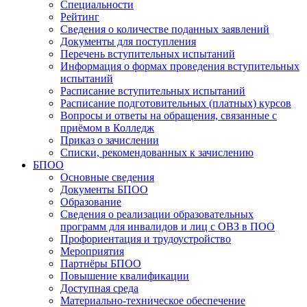
Специальности
Рейтинг
Сведения о количестве поданных заявлений
Документы для поступления
Перечень вступительных испытаний
Информация о формах проведения вступительных
испытаний
Расписание вступительных испытаний
Расписание подготовительных (платных) курсов
Вопросы и ответы на обращения, связанные с
приёмом в Колледж
Приказ о зачислении
Списки, рекомендованных к зачислению
БПОО
Основные сведения
Документы БПОО
Образование
Сведения о реализации образовательных
программ для инвалидов и лиц с ОВЗ в ПОО
Профориентация и трудоустройство
Мероприятия
Партнёры БПОО
Повышение квалификации
Доступная среда
Материально-техническое обеспечение