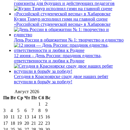
горизонты для будущих и действующих педагогов
Кузин Тимур исполнил гимн на главной сцене
«Российской студенческой весны» в Хабаровске
День России в общежитии № 1: творчество и единство
12 июня – День России: праздник единства,
ответственности и любви к Родине
Сегодня в Красноярске сразу двое наших ребят
вступили в борьбу за победу!
Август 2026
Пн
Вт
Ср
Чт
Пт
Сб
Вс
1
2
3
4
5
6
7
8
9
10
11
12
13
14
15
16
17
18
19
20
21
22
23
24
25
26
27
28
29
30