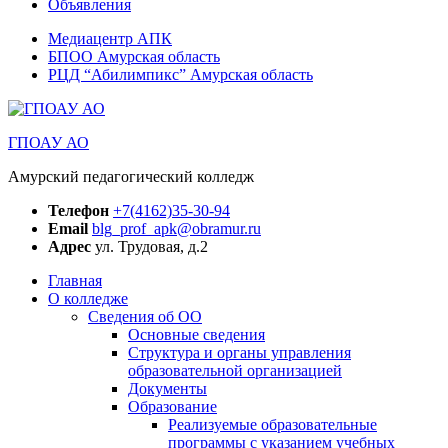
Объявления
Медиацентр АПК
БПОО Амурская область
РЦД “Абилимпикс” Амурская область
ГПОАУ АО
Амурский педагогический колледж
Телефон
+7(4162)35-30-94
Email
blg_prof_apk@obramur.ru
Адрес
ул. Трудовая, д.2
Главная
О колледже
Сведения об ОО
Основные сведения
Структура и органы управления
образовательной организацией
Документы
Образование
Реализуемые образовательные
программы с указанием учебных