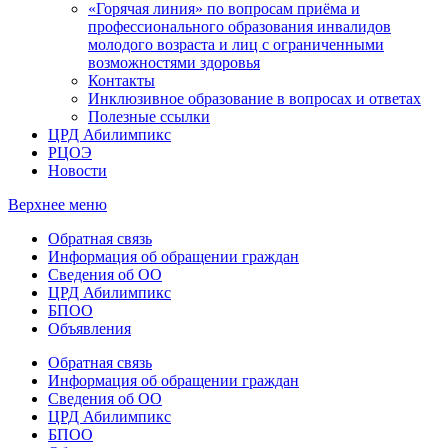
«Горячая линия» по вопросам приёма и
профессионального образования инвалидов
молодого возраста и лиц с ограниченными
возможностями здоровья
Контакты
Инклюзивное образование в вопросах и ответах
Полезные ссылки
ЦРД Абилимпикс
РЦОЭ
Новости
Верхнее меню
Обратная связь
Информация об обращении граждан
Сведения об ОО
ЦРД Абилимпикс
БПОО
Объявления
Обратная связь
Информация об обращении граждан
Сведения об ОО
ЦРД Абилимпикс
БПОО