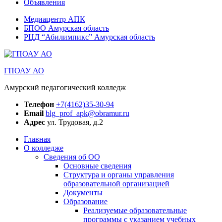
Объявления
Медиацентр АПК
БПОО Амурская область
РЦД “Абилимпикс” Амурская область
ГПОАУ АО
Амурский педагогический колледж
Телефон
+7(4162)35-30-94
Email
blg_prof_apk@obramur.ru
Адрес
ул. Трудовая, д.2
Главная
О колледже
Сведения об ОО
Основные сведения
Структура и органы управления
образовательной организацией
Документы
Образование
Реализуемые образовательные
программы с указанием учебных