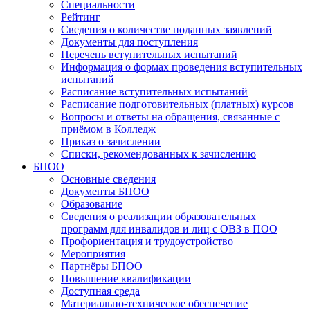
Специальности
Рейтинг
Сведения о количестве поданных заявлений
Документы для поступления
Перечень вступительных испытаний
Информация о формах проведения вступительных
испытаний
Расписание вступительных испытаний
Расписание подготовительных (платных) курсов
Вопросы и ответы на обращения, связанные с
приёмом в Колледж
Приказ о зачислении
Списки, рекомендованных к зачислению
БПОО
Основные сведения
Документы БПОО
Образование
Сведения о реализации образовательных
программ для инвалидов и лиц с ОВЗ в ПОО
Профориентация и трудоустройство
Мероприятия
Партнёры БПОО
Повышение квалификации
Доступная среда
Материально-техническое обеспечение