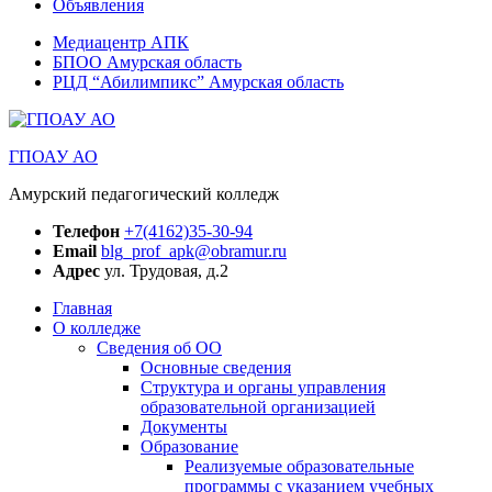
Объявления
Медиацентр АПК
БПОО Амурская область
РЦД “Абилимпикс” Амурская область
ГПОАУ АО
Амурский педагогический колледж
Телефон
+7(4162)35-30-94
Email
blg_prof_apk@obramur.ru
Адрес
ул. Трудовая, д.2
Главная
О колледже
Сведения об ОО
Основные сведения
Структура и органы управления
образовательной организацией
Документы
Образование
Реализуемые образовательные
программы с указанием учебных