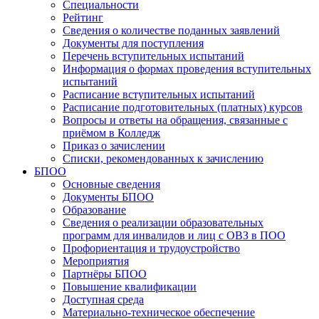
Специальности
Рейтинг
Сведения о количестве поданных заявлений
Документы для поступления
Перечень вступительных испытаний
Информация о формах проведения вступительных
испытаний
Расписание вступительных испытаний
Расписание подготовительных (платных) курсов
Вопросы и ответы на обращения, связанные с
приёмом в Колледж
Приказ о зачислении
Списки, рекомендованных к зачислению
БПОО
Основные сведения
Документы БПОО
Образование
Сведения о реализации образовательных
программ для инвалидов и лиц с ОВЗ в ПОО
Профориентация и трудоустройство
Мероприятия
Партнёры БПОО
Повышение квалификации
Доступная среда
Материально-техническое обеспечение