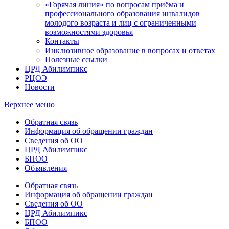
«Горячая линия» по вопросам приёма и
профессионального образования инвалидов
молодого возраста и лиц с ограниченными
возможностями здоровья
Контакты
Инклюзивное образование в вопросах и ответах
Полезные ссылки
ЦРД Абилимпикс
РЦОЭ
Новости
Верхнее меню
Обратная связь
Информация об обращении граждан
Сведения об ОО
ЦРД Абилимпикс
БПОО
Объявления
Обратная связь
Информация об обращении граждан
Сведения об ОО
ЦРД Абилимпикс
БПОО