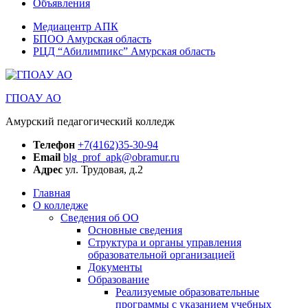
Объявления
Медиацентр АПК
БПОО Амурская область
РЦД “Абилимпикс” Амурская область
ГПОАУ АО
Амурский педагогический колледж
Телефон
+7(4162)35-30-94
Email
blg_prof_apk@obramur.ru
Адрес
ул. Трудовая, д.2
Главная
О колледже
Сведения об ОО
Основные сведения
Структура и органы управления
образовательной организацией
Документы
Образование
Реализуемые образовательные
программы с указанием учебных