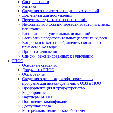
Специальности
Рейтинг
Сведения о количестве поданных заявлений
Документы для поступления
Перечень вступительных испытаний
Информация о формах проведения вступительных
испытаний
Расписание вступительных испытаний
Расписание подготовительных (платных) курсов
Вопросы и ответы на обращения, связанные с
приёмом в Колледж
Приказ о зачислении
Списки, рекомендованных к зачислению
БПОО
Основные сведения
Документы БПОО
Образование
Сведения о реализации образовательных
программ для инвалидов и лиц с ОВЗ в ПОО
Профориентация и трудоустройство
Мероприятия
Партнёры БПОО
Повышение квалификации
Доступная среда
Материально-техническое обеспечение