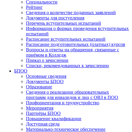
Специальности
Рейтинг
Сведения о количестве поданных заявлений
Документы для поступления
Перечень вступительных испытаний
Информация о формах проведения вступительных
испытаний
Расписание вступительных испытаний
Расписание подготовительных (платных) курсов
Вопросы и ответы на обращения, связанные с
приёмом в Колледж
Приказ о зачислении
Списки, рекомендованных к зачислению
БПОО
Основные сведения
Документы БПОО
Образование
Сведения о реализации образовательных
программ для инвалидов и лиц с ОВЗ в ПОО
Профориентация и трудоустройство
Мероприятия
Партнёры БПОО
Повышение квалификации
Доступная среда
Материально-техническое обеспечение