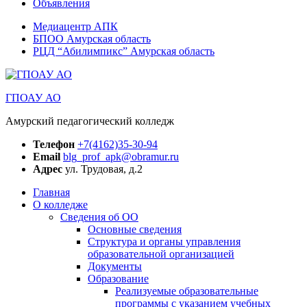
Объявления
Медиацентр АПК
БПОО Амурская область
РЦД “Абилимпикс” Амурская область
ГПОАУ АО
Амурский педагогический колледж
Телефон
+7(4162)35-30-94
Email
blg_prof_apk@obramur.ru
Адрес
ул. Трудовая, д.2
Главная
О колледже
Сведения об ОО
Основные сведения
Структура и органы управления
образовательной организацией
Документы
Образование
Реализуемые образовательные
программы с указанием учебных