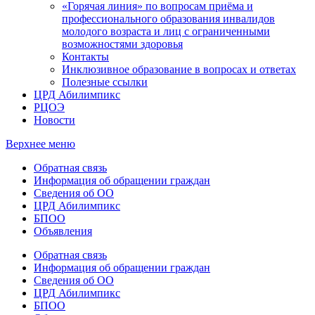
«Горячая линия» по вопросам приёма и
профессионального образования инвалидов
молодого возраста и лиц с ограниченными
возможностями здоровья
Контакты
Инклюзивное образование в вопросах и ответах
Полезные ссылки
ЦРД Абилимпикс
РЦОЭ
Новости
Верхнее меню
Обратная связь
Информация об обращении граждан
Сведения об ОО
ЦРД Абилимпикс
БПОО
Объявления
Обратная связь
Информация об обращении граждан
Сведения об ОО
ЦРД Абилимпикс
БПОО