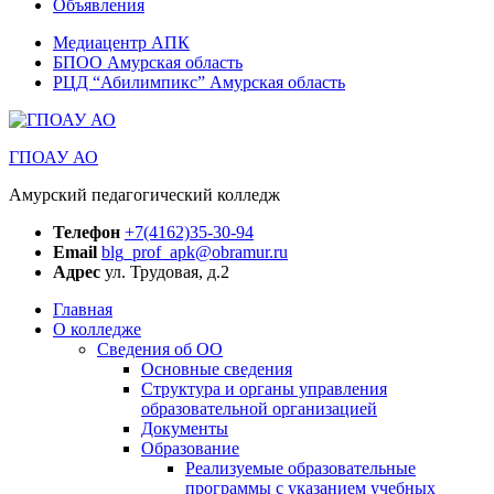
Объявления
Медиацентр АПК
БПОО Амурская область
РЦД “Абилимпикс” Амурская область
ГПОАУ АО
Амурский педагогический колледж
Телефон
+7(4162)35-30-94
Email
blg_prof_apk@obramur.ru
Адрес
ул. Трудовая, д.2
Главная
О колледже
Сведения об ОО
Основные сведения
Структура и органы управления
образовательной организацией
Документы
Образование
Реализуемые образовательные
программы с указанием учебных