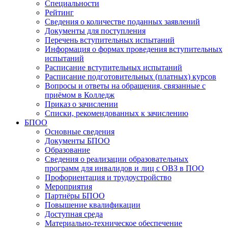
Специальности
Рейтинг
Сведения о количестве поданных заявлений
Документы для поступления
Перечень вступительных испытаний
Информация о формах проведения вступительных
испытаний
Расписание вступительных испытаний
Расписание подготовительных (платных) курсов
Вопросы и ответы на обращения, связанные с
приёмом в Колледж
Приказ о зачислении
Списки, рекомендованных к зачислению
БПОО
Основные сведения
Документы БПОО
Образование
Сведения о реализации образовательных
программ для инвалидов и лиц с ОВЗ в ПОО
Профориентация и трудоустройство
Мероприятия
Партнёры БПОО
Повышение квалификации
Доступная среда
Материально-техническое обеспечение