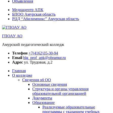
Объявления
Медиацентр АПК
БПОО Амурская область
РЦД “Абилимпикс” Амурская область
ГПОАУ АО
Амурский педагогический колледж
Телефон
+7(4162)35-30-94
Email
blg_prof_apk@obramur.ru
Адрес
ул. Трудовая, д.2
Главная
О колледже
Сведения об ОО
Основные сведения
Структура и органы управления
образовательной организацией
Документы
Образование
Реализуемые образовательные
программы с указанием учебных