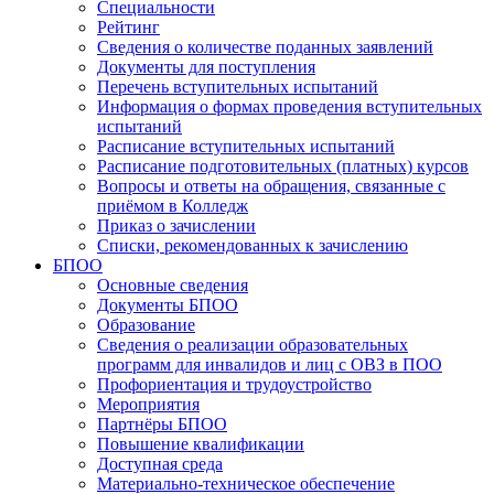
Специальности
Рейтинг
Сведения о количестве поданных заявлений
Документы для поступления
Перечень вступительных испытаний
Информация о формах проведения вступительных
испытаний
Расписание вступительных испытаний
Расписание подготовительных (платных) курсов
Вопросы и ответы на обращения, связанные с
приёмом в Колледж
Приказ о зачислении
Списки, рекомендованных к зачислению
БПОО
Основные сведения
Документы БПОО
Образование
Сведения о реализации образовательных
программ для инвалидов и лиц с ОВЗ в ПОО
Профориентация и трудоустройство
Мероприятия
Партнёры БПОО
Повышение квалификации
Доступная среда
Материально-техническое обеспечение