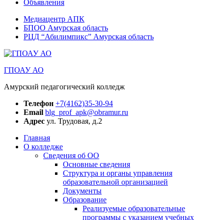
Объявления
Медиацентр АПК
БПОО Амурская область
РЦД “Абилимпикс” Амурская область
ГПОАУ АО
Амурский педагогический колледж
Телефон
+7(4162)35-30-94
Email
blg_prof_apk@obramur.ru
Адрес
ул. Трудовая, д.2
Главная
О колледже
Сведения об ОО
Основные сведения
Структура и органы управления
образовательной организацией
Документы
Образование
Реализуемые образовательные
программы с указанием учебных