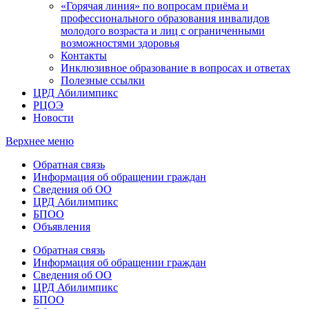
«Горячая линия» по вопросам приёма и
профессионального образования инвалидов
молодого возраста и лиц с ограниченными
возможностями здоровья
Контакты
Инклюзивное образование в вопросах и ответах
Полезные ссылки
ЦРД Абилимпикс
РЦОЭ
Новости
Верхнее меню
Обратная связь
Информация об обращении граждан
Сведения об ОО
ЦРД Абилимпикс
БПОО
Объявления
Обратная связь
Информация об обращении граждан
Сведения об ОО
ЦРД Абилимпикс
БПОО