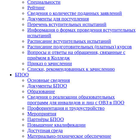
Специальности
Рейтинг
Сведения о количестве поданных заявлений
Документы для поступления
Перечень вступительных испытаний
Информация о формах проведения вступительных
испытаний
Расписание вступительных испытаний
Расписание подготовительных (платных) курсов
Вопросы и ответы на обращения, связанные с
приёмом в Колледж
Приказ о зачислении
Списки, рекомендованных к зачислению
БПОО
Основные сведения
Документы БПОО
Образование
Сведения о реализации образовательных
программ для инвалидов и лиц с ОВЗ в ПОО
Профориентация и трудоустройство
Мероприятия
Партнёры БПОО
Повышение квалификации
Доступная среда
Материально-техническое обеспечение