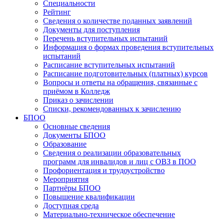
Специальности
Рейтинг
Сведения о количестве поданных заявлений
Документы для поступления
Перечень вступительных испытаний
Информация о формах проведения вступительных
испытаний
Расписание вступительных испытаний
Расписание подготовительных (платных) курсов
Вопросы и ответы на обращения, связанные с
приёмом в Колледж
Приказ о зачислении
Списки, рекомендованных к зачислению
БПОО
Основные сведения
Документы БПОО
Образование
Сведения о реализации образовательных
программ для инвалидов и лиц с ОВЗ в ПОО
Профориентация и трудоустройство
Мероприятия
Партнёры БПОО
Повышение квалификации
Доступная среда
Материально-техническое обеспечение