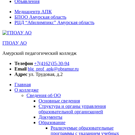
Объявления
Медиацентр АПК
БПОО Амурская область
РЦД “Абилимпикс” Амурская область
ГПОАУ АО
Амурский педагогический колледж
Телефон
+7(4162)35-30-94
Email
blg_prof_apk@obramur.ru
Адрес
ул. Трудовая, д.2
Главная
О колледже
Сведения об ОО
Основные сведения
Структура и органы управления
образовательной организацией
Документы
Образование
Реализуемые образовательные
программы с указанием учебных