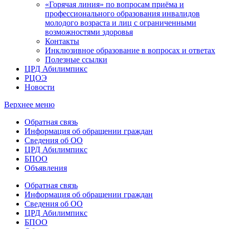
«Горячая линия» по вопросам приёма и
профессионального образования инвалидов
молодого возраста и лиц с ограниченными
возможностями здоровья
Контакты
Инклюзивное образование в вопросах и ответах
Полезные ссылки
ЦРД Абилимпикс
РЦОЭ
Новости
Верхнее меню
Обратная связь
Информация об обращении граждан
Сведения об ОО
ЦРД Абилимпикс
БПОО
Объявления
Обратная связь
Информация об обращении граждан
Сведения об ОО
ЦРД Абилимпикс
БПОО