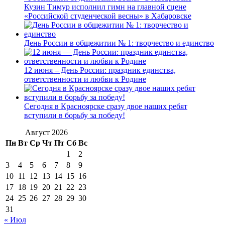
Кузин Тимур исполнил гимн на главной сцене
«Российской студенческой весны» в Хабаровске
День России в общежитии № 1: творчество и единство
12 июня – День России: праздник единства,
ответственности и любви к Родине
Сегодня в Красноярске сразу двое наших ребят
вступили в борьбу за победу!
Август 2026
Пн
Вт
Ср
Чт
Пт
Сб
Вс
1
2
3
4
5
6
7
8
9
10
11
12
13
14
15
16
17
18
19
20
21
22
23
24
25
26
27
28
29
30
31
« Июл