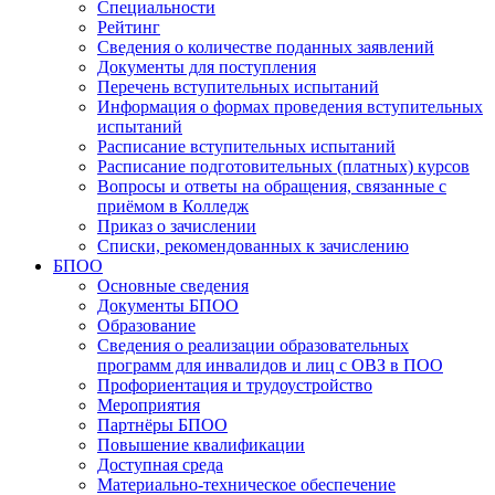
Специальности
Рейтинг
Сведения о количестве поданных заявлений
Документы для поступления
Перечень вступительных испытаний
Информация о формах проведения вступительных
испытаний
Расписание вступительных испытаний
Расписание подготовительных (платных) курсов
Вопросы и ответы на обращения, связанные с
приёмом в Колледж
Приказ о зачислении
Списки, рекомендованных к зачислению
БПОО
Основные сведения
Документы БПОО
Образование
Сведения о реализации образовательных
программ для инвалидов и лиц с ОВЗ в ПОО
Профориентация и трудоустройство
Мероприятия
Партнёры БПОО
Повышение квалификации
Доступная среда
Материально-техническое обеспечение