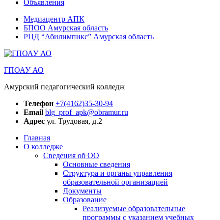
Объявления
Медиацентр АПК
БПОО Амурская область
РЦД “Абилимпикс” Амурская область
ГПОАУ АО
Амурский педагогический колледж
Телефон
+7(4162)35-30-94
Email
blg_prof_apk@obramur.ru
Адрес
ул. Трудовая, д.2
Главная
О колледже
Сведения об ОО
Основные сведения
Структура и органы управления
образовательной организацией
Документы
Образование
Реализуемые образовательные
программы с указанием учебных