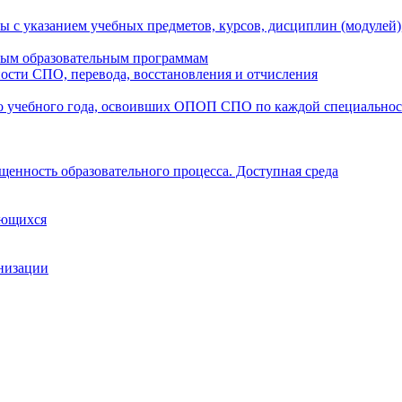
ы с указанием учебных предметов, курсов, дисциплин (модулей
мым образовательным программам
ости СПО, перевода, восстановления и отчисления
о учебного года, освоивших ОПОП СПО по каждой специально
щенность образовательного процесса. Доступная среда
ающихся
анизации