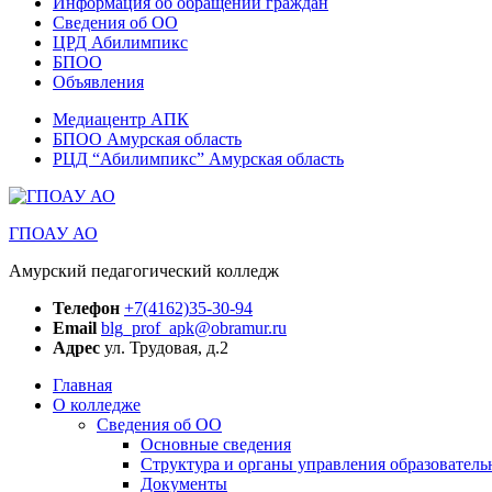
Информация об обращении граждан
Сведения об ОО
ЦРД Абилимпикс
БПОО
Объявления
Медиацентр АПК
БПОО Амурская область
РЦД “Абилимпикс” Амурская область
ГПОАУ АО
Амурский педагогический колледж
Телефон
+7(4162)35-30-94
Email
blg_prof_apk@obramur.ru
Адрес
ул. Трудовая, д.2
Главная
О колледже
Сведения об ОО
Основные сведения
Структура и органы управления образователь
Документы