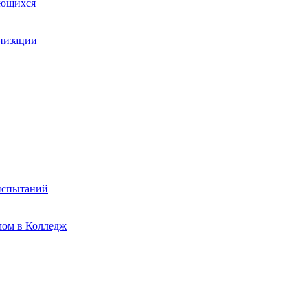
ающихся
анизации
испытаний
мом в Колледж