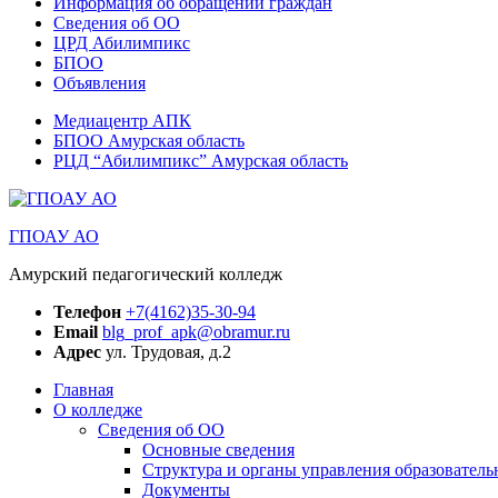
Информация об обращении граждан
Сведения об ОО
ЦРД Абилимпикс
БПОО
Объявления
Медиацентр АПК
БПОО Амурская область
РЦД “Абилимпикс” Амурская область
ГПОАУ АО
Амурский педагогический колледж
Телефон
+7(4162)35-30-94
Email
blg_prof_apk@obramur.ru
Адрес
ул. Трудовая, д.2
Главная
О колледже
Сведения об ОО
Основные сведения
Структура и органы управления образователь
Документы