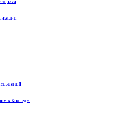
ающихся
анизации
испытаний
мом в Колледж