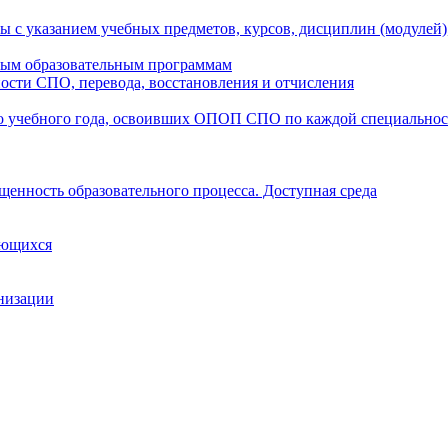
ы с указанием учебных предметов, курсов, дисциплин (модулей
мым образовательным программам
ости СПО, перевода, восстановления и отчисления
о учебного года, освоивших ОПОП СПО по каждой специально
щенность образовательного процесса. Доступная среда
ающихся
анизации