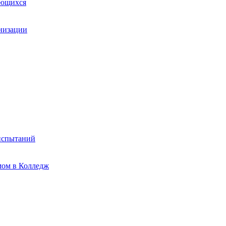
ающихся
анизации
испытаний
мом в Колледж