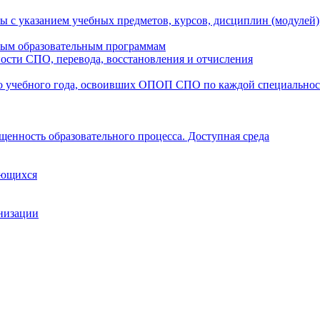
ы с указанием учебных предметов, курсов, дисциплин (модулей
мым образовательным программам
ости СПО, перевода, восстановления и отчисления
о учебного года, освоивших ОПОП СПО по каждой специально
щенность образовательного процесса. Доступная среда
ающихся
анизации