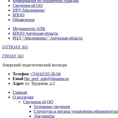
Информация об обращении граждан
Сведения об ОО
ЦРД Абилимпикс
БПОО
Объявления
Медиацентр АПК
БПОО Амурская область
РЦД “Абилимпикс” Амурская область
ГПОАУ АО
Амурский педагогический колледж
Телефон
+7(4162)35-30-94
Email
blg_prof_apk@obramur.ru
Адрес
ул. Трудовая, д.2
Главная
О колледже
Сведения об ОО
Основные сведения
Структура и органы управления образователь
Документы