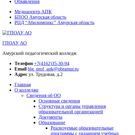
Объявления
Медиацентр АПК
БПОО Амурская область
РЦД “Абилимпикс” Амурская область
ГПОАУ АО
Амурский педагогический колледж
Телефон
+7(4162)35-30-94
Email
blg_prof_apk@obramur.ru
Адрес
ул. Трудовая, д.2
Главная
О колледже
Сведения об ОО
Основные сведения
Структура и органы управления
образовательной организацией
Документы
Образование
Реализуемые образовательные
программы с указанием учебных