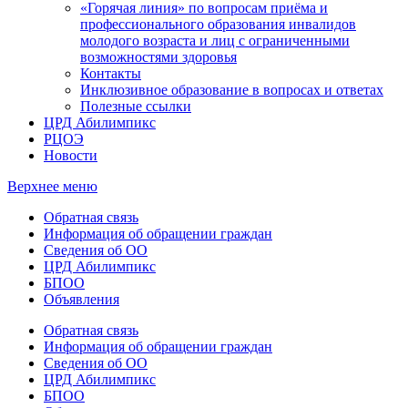
«Горячая линия» по вопросам приёма и
профессионального образования инвалидов
молодого возраста и лиц с ограниченными
возможностями здоровья
Контакты
Инклюзивное образование в вопросах и ответах
Полезные ссылки
ЦРД Абилимпикс
РЦОЭ
Новости
Верхнее меню
Обратная связь
Информация об обращении граждан
Сведения об ОО
ЦРД Абилимпикс
БПОО
Объявления
Обратная связь
Информация об обращении граждан
Сведения об ОО
ЦРД Абилимпикс
БПОО