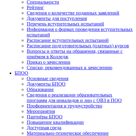
Специальности
Рейтинг
Сведения о количестве поданных заявлений
Документы для поступления
Перечень вступительных испытаний
Информация о формах проведения вступительных
испытаний
Расписание вступительных испытаний
Расписание подготовительных (платных) курсов
Вопросы и ответы на обращения, связанные с
приёмом в Колледж
Приказ о зачислении
Списки, рекомендованных к зачислению
БПОО
Основные сведения
Документы БПОО
Образование
Сведения о реализации образовательных
программ для инвалидов и лиц с ОВЗ в ПОО
Профориентация и трудоустройство
Мероприятия
Партнёры БПОО
Повышение квалификации
Доступная среда
Материально-техническое обеспечение