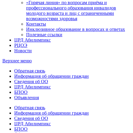
«Горячая линия» по вопросам приёма и
профессионального образования инвалидов
молодого возраста и лиц с ограниченными
возможностями здоровья
Контакты
Инклюзивное образование в вопросах и ответах
Полезные ссылки
ЦРД Абилимпикс
РЦОЭ
Новости
Верхнее меню
Обратная связь
Информация об обращении граждан
Сведения об ОО
ЦРД Абилимпикс
БПОО
Объявления
Обратная связь
Информация об обращении граждан
Сведения об ОО
ЦРД Абилимпикс
БПОО