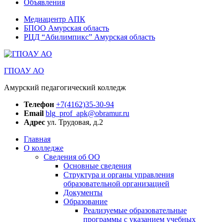
Объявления
Медиацентр АПК
БПОО Амурская область
РЦД “Абилимпикс” Амурская область
ГПОАУ АО
Амурский педагогический колледж
Телефон
+7(4162)35-30-94
Email
blg_prof_apk@obramur.ru
Адрес
ул. Трудовая, д.2
Главная
О колледже
Сведения об ОО
Основные сведения
Структура и органы управления
образовательной организацией
Документы
Образование
Реализуемые образовательные
программы с указанием учебных