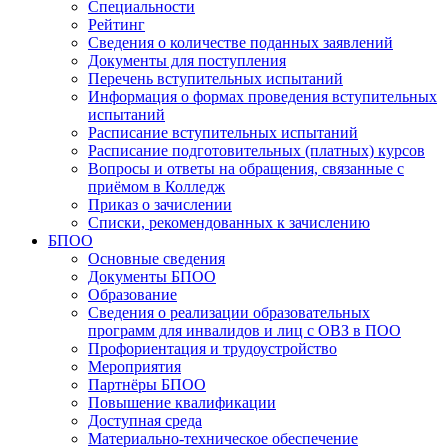
Специальности
Рейтинг
Сведения о количестве поданных заявлений
Документы для поступления
Перечень вступительных испытаний
Информация о формах проведения вступительных
испытаний
Расписание вступительных испытаний
Расписание подготовительных (платных) курсов
Вопросы и ответы на обращения, связанные с
приёмом в Колледж
Приказ о зачислении
Списки, рекомендованных к зачислению
БПОО
Основные сведения
Документы БПОО
Образование
Сведения о реализации образовательных
программ для инвалидов и лиц с ОВЗ в ПОО
Профориентация и трудоустройство
Мероприятия
Партнёры БПОО
Повышение квалификации
Доступная среда
Материально-техническое обеспечение