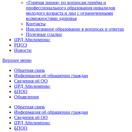
«Горячая линия» по вопросам приёма и
профессионального образования инвалидов
молодого возраста и лиц с ограниченными
возможностями здоровья
Контакты
Инклюзивное образование в вопросах и ответах
Полезные ссылки
ЦРД Абилимпикс
РЦОЭ
Новости
Верхнее меню
Обратная связь
Информация об обращении граждан
Сведения об ОО
ЦРД Абилимпикс
БПОО
Объявления
Обратная связь
Информация об обращении граждан
Сведения об ОО
ЦРД Абилимпикс
БПОО